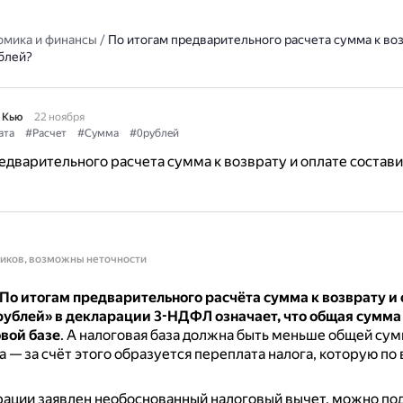
омика и финансы
/
По итогам предварительного расчета сумма к воз
блей?
 Кью
22 ноября
ата
#Расчет
#Сумма
#0рублей
едварительного расчета сумма к возврату и оплате состави
ников, возможны неточности
По итогам предварительного расчёта сумма к возврату и 
 рублей» в декларации 3-НДФЛ означает, что общая сумма
вой базе
.
А налоговая база должна быть меньше общей сум
 — за счёт этого образуется переплата налога, которую по
рации заявлен необоснованный налоговый вычет, можно по