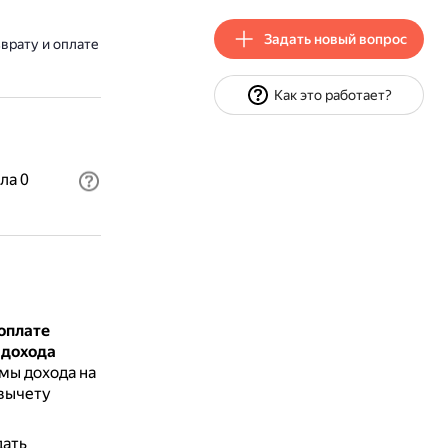
Задать новый вопрос
врату и оплате
Как это работает?
ла 0
оплате
 дохода
мы дохода на
 вычету
дать