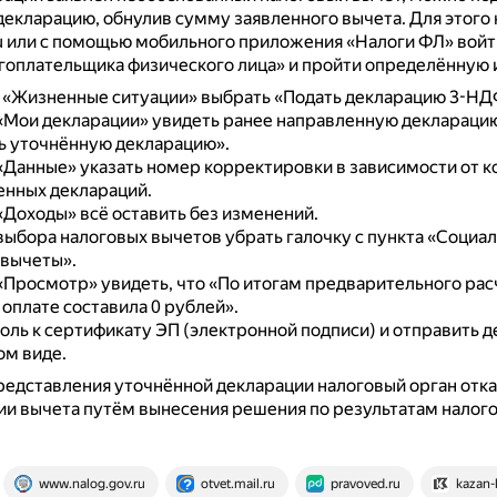
екларацию, обнулив сумму заявленного вычета.
Для этого
ru или с помощью мобильного приложения «Налоги ФЛ» войт
гоплательщика физического лица» и пройти определённую 
е «Жизненные ситуации» выбрать «Подать декларацию 3-НД
«Мои декларации» увидеть ранее направленную декларацию
ь уточнённую декларацию».
«Данные» указать номер корректировки в зависимости от к
енных деклараций.
«Доходы» всё оставить без изменений.
выбора налоговых вычетов убрать галочку с пункта «Социа
 вычеты».
«Просмотр» увидеть, что «По итогам предварительного рас
 оплате составила 0 рублей».
оль к сертификату ЭП (электронной подписи) и отправить 
ом виде.
редставления уточнённой декларации налоговый орган отк
и вычета путём вынесения решения по результатам налог
www.nalog.gov.ru
otvet.mail.ru
pravoved.ru
kazan-