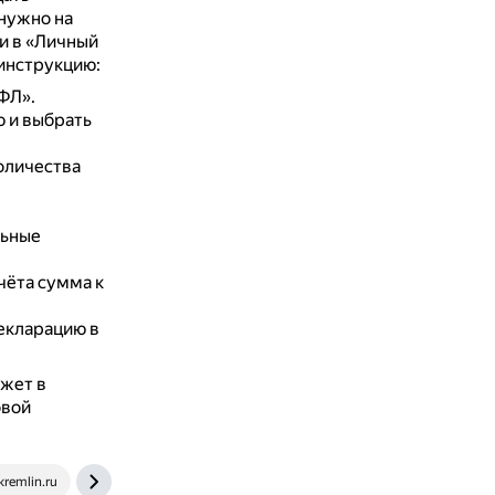
 нужно на
и в «Личный
инструкцию:
ФЛ».
 и выбрать
оличества
льные
чёта сумма к
декларацию в
ажет в
овой
kremlin.ru
yandex.ru