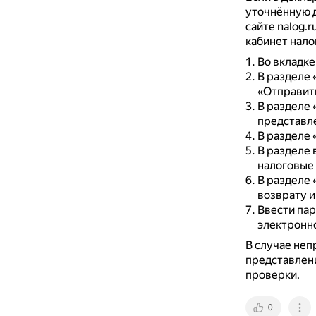
уточнённую д
сайте nalog.
кабинет нало
Во вкладк
В разделе 
«Отправит
В разделе 
представл
В разделе 
В разделе 
налоговые
В разделе 
возврату и
Ввести пар
электронн
В случае неп
представлени
проверки.
0