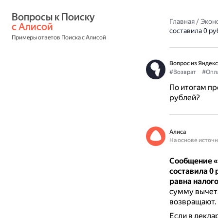
Вопросы к Поиску 
Главная
/
Экон
с Алисой
составила 0 ру
Примеры ответов Поиска с Алисой
Вопрос из Яндекс
#Возврат
#Опл
По итогам пр
рублей?
Алиса
На основе источ
Сообщение «
составила 0
равна налого
сумму вычета
возвращают.
Если в декла