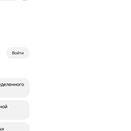
Войти
еделенного
ной
ых