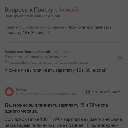
Вопросы к Поиску 
с Алисой
Примеры ответов Поиска с Алисой
Главная
/
Экономика и финансы
/
Можно ли выплачивать
зарплату 15 и 30 числа?
Вопрос для Поиска с Алисой
22 ноября
#Зарплата
#Выплаты
#Датавыплат
#ТрудовоеЗаконодательство
#КадровыеВопросы
Можно ли выплачивать зарплату 15 и 30 числа?
Алиса
Как это работает?
На основе источников, возможны неточности
Да, можно выплачивать зарплату 15 и 30 числа
одного месяца
.
Согласно статье 136 ТК РФ, зарплата выдаётся не реже,
чем каждые полмесяца, и не позднее 15 календарных