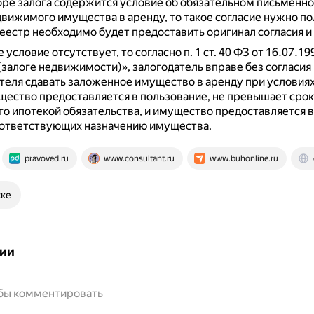
оре залога содержится условие об обязательном письменно
вижимого имущества в аренду, то такое согласие нужно по
еестр необходимо будет предоставить оригинал согласия и 
 условие отсутствует, то согласно п. 1 ст. 40 ФЗ от 16.07.
(залоге недвижимости)», залогодатель вправе без согласия
еля сдавать заложенное имущество в аренду при условиях, 
ество предоставляется в пользование, не превышает срок
о ипотекой обязательства, и имущество предоставляется 
оответствующих назначению имущества.
pravoved.ru
www.consultant.ru
www.buhonline.ru
ске
ии
обы комментировать