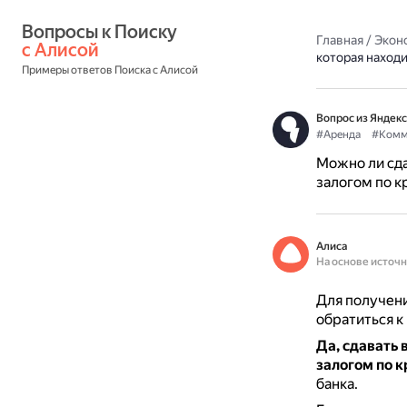
Вопросы к Поиску 
Главная
/
Экон
с Алисой
которая находи
Примеры ответов Поиска с Алисой
Вопрос из Яндекс
#Аренда
#Комм
Можно ли сда
залогом по к
Алиса
На основе источ
Для получени
обратиться к
Да, сдавать
залогом по 
банка.