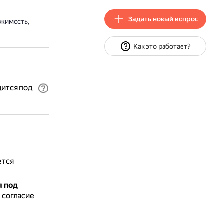
Задать новый вопрос
жимость,
Как это работает?
ится под
ется
я под
 согласие