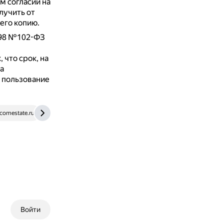
м согласии на
лучить от
его копию.
1998 №102-ФЗ
что срок, на
а
в пользование
comestate.ru
www.tbank.ru
Войти