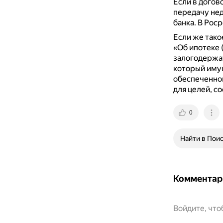
Если в догов
передачу нед
банка.
В Роср
Если же такое
«Об ипотеке 
залогодержат
который имущ
обеспеченног
для целей, с
0
Найти в Пои
Комментар
Войдите, чт