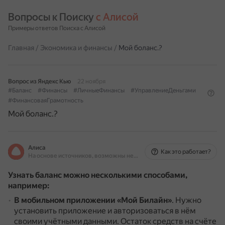
Вопросы к Поиску 
с Алисой
Примеры ответов Поиска с Алисой
Главная
/
Экономика и финансы
/
Мой боланс.?
Вопрос из Яндекс Кью
22 ноября
#Баланс
#Финансы
#ЛичныеФинансы
#УправлениеДеньгами
#ФинансоваяГрамотность
Мой боланс.?
Алиса
Как это работает?
На основе источников, возможны неточности
Узнать баланс можно несколькими способами,
например:
В мобильном приложении «Мой Билайн»
.
Нужно
установить приложение и авторизоваться в нём
своими учётными данными.
Остаток средств на счёте