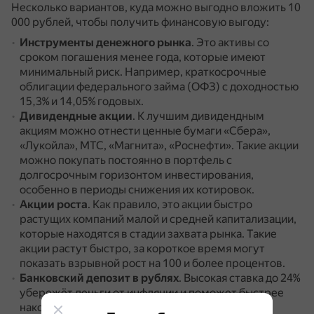
Несколько вариантов, куда можно выгодно вложить 10
000 рублей, чтобы получить финансовую выгоду:
Инструменты денежного рынка
.
Это активы со
сроком погашения менее года, которые имеют
минимальный риск.
Например, краткосрочные
облигации федерального займа (ОФЗ) с доходностью
15,3% и 14,05% годовых.
Дивидендные акции
.
К лучшим дивидендным
акциям можно отнести ценные бумаги «Сбера»,
«Лукойла», МТС, «Магнита», «Роснефти».
Такие акции
можно покупать постоянно в портфель с
долгосрочным горизонтом инвестирования,
особенно в периоды снижения их котировок.
Акции роста
.
Как правило, это акции быстро
растущих компаний малой и средней капитализации,
которые находятся в стадии захвата рынка.
Такие
акции растут быстро, за короткое время могут
показать взрывной рост на 100 и более процентов.
Банковский депозит в рублях
.
Высокая ставка до 24%
убережёт деньги от инфляции и поможет быстрее
накопить на крупные покупки.