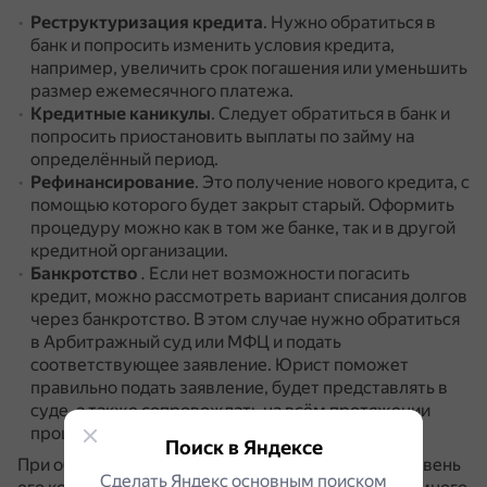
Реструктуризация кредита
.
Нужно обратиться в
банк и попросить изменить условия кредита,
например, увеличить срок погашения или уменьшить
размер ежемесячного платежа.
Кредитные каникулы
.
Следует обратиться в банк и
попросить приостановить выплаты по займу на
определённый период.
Рефинансирование
.
Это получение нового кредита, с
помощью которого будет закрыт старый.
Оформить
процедуру можно как в том же банке, так и в другой
кредитной организации.
Банкротство
. Если нет возможности погасить
кредит, можно рассмотреть вариант списания долгов
через банкротство.
В этом случае нужно обратиться
в Арбитражный суд или МФЦ и подать
соответствующее заявление.
Юрист поможет
правильно подать заявление, будет представлять в
суде, а также сопровождать на всём протяжении
процесса банкротства.
Поиск в Яндексе
При обращении к специалисту важно оценить уровень
Сделать Яндекс основным поиском