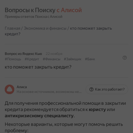
Вопросы к Поиску 
с Алисой
Примеры ответов Поиска с Алисой
Главная
/
Экономика и финансы
/
кто поможет закрыть
кредит?
Вопрос из Яндекс Кью
22 ноября
#Помощь
#Кредит
#Финансы
#Заёмщик
#Банк
кто поможет закрыть кредит?
Алиса
Как это работает?
На основе источников, возможны неточности
Для получения профессиональной помощи в закрытии
кредита рекомендуется обратиться к
юристу
или
антикризисному специалисту
.
Некоторые варианты, которые могут помочь решить
проблему: