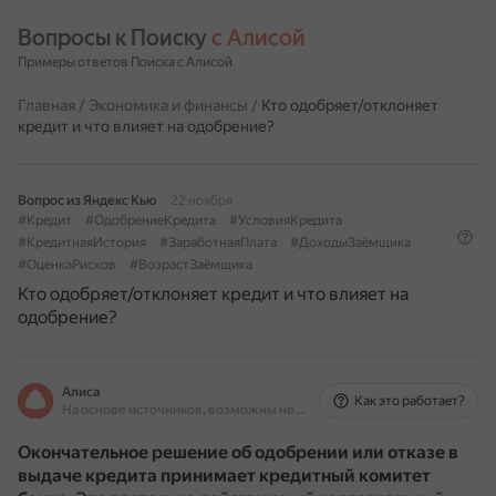
Вопросы к Поиску 
с Алисой
Примеры ответов Поиска с Алисой
Главная
/
Экономика и финансы
/
Кто одобряет/отклоняет
кредит и что влияет на одобрение?
Вопрос из Яндекс Кью
22 ноября
#Кредит
#ОдобрениеКредита
#УсловияКредита
#КредитнаяИстория
#ЗаработнаяПлата
#ДоходыЗаёмщика
#ОценкаРисков
#ВозрастЗаёмщика
Кто одобряет/отклоняет кредит и что влияет на
одобрение?
Алиса
Как это работает?
На основе источников, возможны неточности
Окончательное решение об одобрении или отказе в
выдаче кредита принимает кредитный комитет