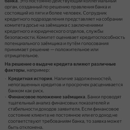
банка
.
Это постоянно действующий коллегиальный
орган, созданный по решению правления банка и
состоящий из пяти и более человек.
Сотрудник
кредитного подразделения представляет на собрании
комитета досье на заёмщика с заключениями
кредитного и юридического отделов, службы
безопасности.
Комитет оценивает кредитоспособность
потенциального заёмщика и путём голосования
принимает решение — положительное или
отрицательное.
На решение о выдаче кредита влияют различные
факторы
, например:
Кредитная история
.
Наличие задолженностей,
непогашенных кредитов и просрочек расценивается
банком как риск.
Финансовое положение заёмщика
.
Банки проводят
тщательный анализ финансовых показателей и
стабильности доходов заявителя.
Если финансовое
состояние клиента не постоянное или его доход не
соответствуют требованиям банка, то заявка может
быть отклонена.