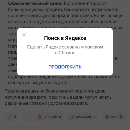
Обеспечительный залог
.
Если клиент просит
большую сумму кредита, банк может потребовать
наличие залога для оформления займа.
Если заёмщик
не может предоставить достаточное обеспечение
или стоимость предлагаемого залога недостаточная,
то это также может послужить основанием для
Поиск в Яндексе
отказа.
Неправильное заполнение заявки или
Сделать Яндекс основным поиском
предоставление ложной информации
.
Банки
в Сhrome
требуют от клиентов предоставлять достоверные
данные и подтверждать их документально.
Если
ПРОДОЛЖИТЬ
заявка заполнена неправильно или имеется
подозрение в подделке документов, то банк может
отказать в выдаче кредита.
Также на решение банка может повлиять цель
получения кредита: различные цели могут иметь
различные ставки и условия возврата.
0
alfabank.ru
www.banki.ru
www.sravni.