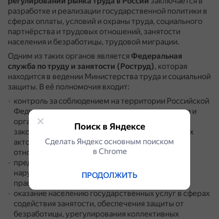
регулировании рынка труда в России
заключается в
разработке и реализации государственной политики в
сферах оплаты, условий и охраны труда, социального
партнёрства и трудовых отношений, занятости
населения и безработицы, трудовой миграции.
Одним из таких органов является
Федеральная
служба по труду и занятости (Роструд)
, которая
находится в ведении Министерства труда и социальной
защиты.
В её полномочия входит:
контроль за соблюдением на территории Российской
Федерации гражданами, должностными лицами и
организациями действующего трудового
Поиск в Яндексе
законодательства и иных нормативных правовых
Сделать Яндекс основным поиском
актов, которыми регулируются общественные
в Сhrome
отношения в сфере труда и занятости;
предупреждение, обнаружение и пресечение
нарушений законодательных и нормативных
ПРОДОЛЖИТЬ
правовых актов;
оказание населению государственных услуг в сферах
содействия занятости, обеспечения защиты от
безработицы, урегулирования коллективных