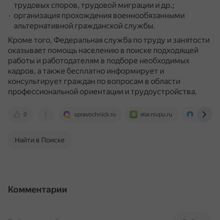
трудовых споров, трудовой миграции и др.;
организация прохождения военнообязанными
альтернативной гражданской службы.
Кроме того, Федеральная служба по труду и занятости
оказывает помощь населению в поиске подходящей
работы и работодателям в подборе необходимых
кадров, а также бесплатно информирует и
консультирует граждан по вопросам в области
профессиональной ориентации и трудоустройства.
0
spravochnick.ru
elar.rsvpu.ru
www.hr-d
Найти в Поиске
Комментарии