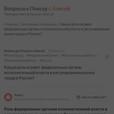
Вопросы к Поиску 
с Алисой
Примеры ответов Поиска с Алисой
Главная
/
Экономика и финансы
/
Какую роль играют
федеральные органы исполнительной власти в регулировании
рынка труда в России?
Вопрос для Поиска с Алисой
28 февраля
#РынокТруда
#ФедеральныеОрганы
#ИсполнительнаяВласть
#РегулированиеРынка
#Россия
Какую роль играют федеральные органы
исполнительной власти в регулировании рынка
труда в России?
Алиса
Как это работает?
На основе источников, возможны неточности
Роль федеральных органов исполнительной власти в