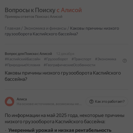
Вопросы к Поиску 
с Алисой
Примеры ответов Поиска с Алисой
Главная
/
Экономика и финансы
/
Каковы причины низкого
грузооборота Каспийского бассейна?
Вопрос для Поиска с Алисой
12 декабря
#КаспийскийБассейн
#Грузооборот
#Транспорт
#Экономика
#ПриродныеУсловия
#ГеографическиеОсобенности
Каковы причины низкого грузооборота Каспийского
бассейна?
Алиса
Как это работает?
На основе источников, возможны неточности
По информации на май 2025 года, некоторые причины
низкого грузооборота Каспийского бассейна:
Умеренный урожай и низкая рентабельность