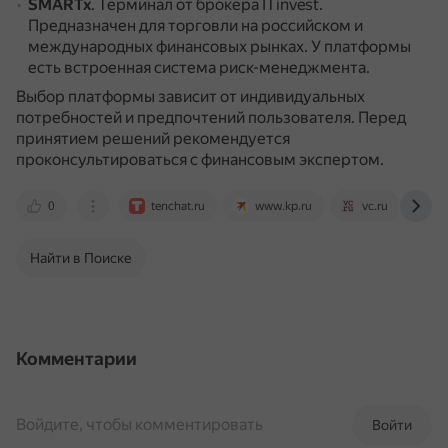
SMARTx
.
Терминал от брокера ITinvest.
Предназначен для торговли на российском и
международных финансовых рынках.
У платформы
есть встроенная система риск-менеджмента.
Выбор платформы зависит от индивидуальных
потребностей и предпочтений пользователя. Перед
принятием решений рекомендуется
проконсультироваться с финансовым экспертом.
0
tenchat.ru
www.kp.ru
vc.ru
j
Найти в Поиске
Комментарии
Войдите, чтобы комментировать
Войти