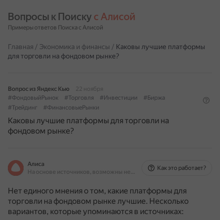
Вопросы к Поиску 
с Алисой
Примеры ответов Поиска с Алисой
Главная
/
Экономика и финансы
/
Каковы лучшие платформы
для торговли на фондовом рынке?
Вопрос из Яндекс Кью
22 ноября
#ФондовыйРынок
#Торговля
#Инвестиции
#Биржа
#Трейдинг
#ФинансовыеРынки
Каковы лучшие платформы для торговли на
фондовом рынке?
Алиса
Как это работает?
На основе источников, возможны неточности
Нет единого мнения о том, какие платформы для
торговли на фондовом рынке лучшие. Несколько
вариантов, которые упоминаются в источниках: