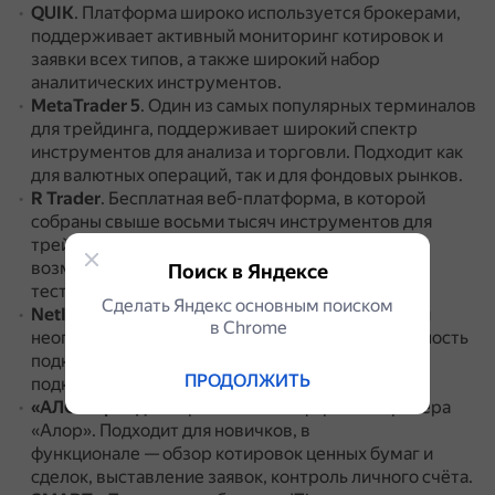
QUIK
.
Платформа широко используется брокерами,
поддерживает активный мониторинг котировок и
заявки всех типов, а также широкий набор
аналитических инструментов.
MetaTrader 5
.
Один из самых популярных терминалов
для трейдинга, поддерживает широкий спектр
инструментов для анализа и торговли.
Подходит как
для валютных операций, так и для фондовых рынков.
R Trader
.
Бесплатная веб-платформа, в которой
собраны свыше восьми тысяч инструментов для
трейдинга: валютные пары, крипта, акции.
Есть
возможность подключения торговых роботов и
Поиск в Яндексе
тестирования их на исторических данных.
Сделать Яндекс основным поиском
NetInvestor
.
Торговый терминал с бесплатным и
в Сhrome
неограниченным демо-доступом.
Есть возможность
подключения торговых роботов, а также
ПРОДОЛЖИТЬ
подключение к системам криптозащиты.
«АЛОР-Трейд»
.
Фирменная платформа от брокера
«Алор».
Подходит для новичков, в
функционале — обзор котировок ценных бумаг и
сделок, выставление заявок, контроль личного счёта.