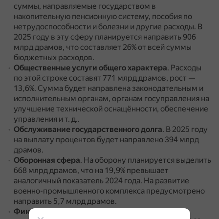
суммы, направляемые государством в
накопительную пенсионную систему, пособия по
нетрудоспособности и болезни и другие расходы.
В
2025 году в эту сферу планируется направить 906
млрд драмов, что составляет 26% от всей суммы
бюджетных расходов.
Общественные услуги общего характера
.
Расходы
по этой строке составят 771 млрд драмов, рост —
13,6%.
Сумма будет направлена законодательным и
исполнительным органам, органам госуправления на
улучшение технической оснащённости, обеспечение
управления и т. д..
Обслуживание государственного долга
.
В 2025 году
на выплату процентов будет направлено 394 млрд
драмов.
Оборонная сфера
.
На оборону планируется выделить
668 млрд драмов, что на 19,9% превышает
аналогичный показатель 2024 года.
На развитие
военно-промышленного комплекса предусмотрено
направить 5,7 млрд драмов.
Финансирование Министерства образования,