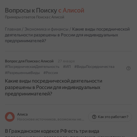
Вопросы к Поиску 
с Алисой
Примеры ответов Поиска с Алисой
Главная
/
Экономика и финансы
/
Какие виды посреднической
деятельности разрешены в России для индивидуальных
предпринимателей?
Вопрос для Поиска с Алисой
27 января
#ПосредническаяДеятельность
#ИП
#ВидыПосредничества
#РазрешенныеВиды
#Россия
Какие виды посреднической деятельности
разрешены в России для индивидуальных
предпринимателей?
Алиса
Как это работает?
На основе источников, возможны неточности
В Гражданском кодексе РФ есть три вида