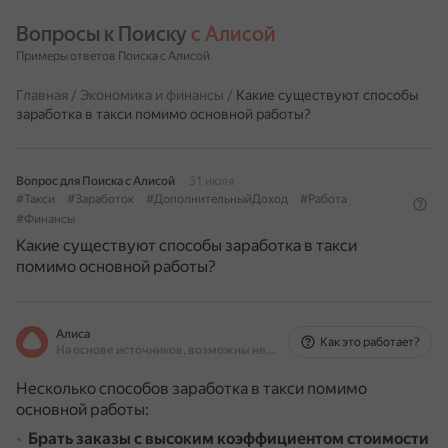
Вопросы к Поиску 
с Алисой
Примеры ответов Поиска с Алисой
Главная
/
Экономика и финансы
/
Какие существуют способы
заработка в такси помимо основной работы?
Вопрос для Поиска с Алисой
31 июля
#Такси
#Заработок
#ДополнительныйДоход
#Работа
#Финансы
Какие существуют способы заработка в такси
помимо основной работы?
Алиса
Как это работает?
На основе источников, возможны неточности
Несколько способов заработка в такси помимо
основной работы:
Брать заказы с высоким коэффициентом стоимости