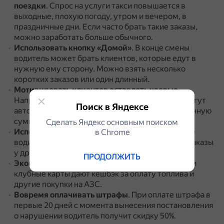
поездки
.
Спрос на услуги такси повышается в
выходные, плохую погоду, утром и вечером, в
праздничные дни.
Если часто брать такие заказы,
можно заработать больше обычного.
Использовать кнопку «Домой»
.
В конце смены
водитель может брать клиентов, которые едут в
нужную ему сторону.
Можно взять несколько
коротких заказов или один длинный.
Мотивировать клиентов оставлять чаевые
.
Например, в приложении ЯндексGo клиенты могут
Поиск в Яндексе
автоматически оставлять таксистам фиксированную
сумму чаевых.
Сделать Яндекс основным поиском
Использовать несколько агрегаторов
.
Опытные
в Сhrome
водители, возвращаясь домой со смены, ищут заказы
у других агрегаторов.
ПРОДОЛЖИТЬ
Экономить на топливе
.
Некоторые банковские и
клубные карты дают кешбэк за оплату топлива и
другие покупки на АЗС.
Вовремя оплачивать штрафы
.
При оплате штрафа в
первые 20 дней с момента вынесения постановления
о нарушении водитель получит скидку 50%.