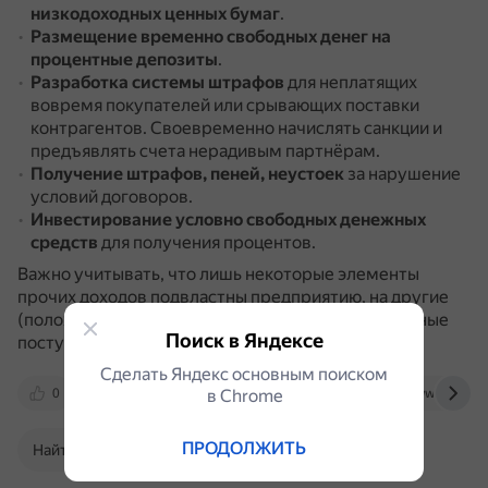
низкодоходных ценных бумаг
.
Размещение временно свободных денег на
процентные депозиты
.
Разработка системы штрафов
для неплатящих
вовремя покупателей или срывающих поставки
контрагентов.
Своевременно начислять санкции и
предъявлять счета нерадивым партнёрам.
Получение штрафов, пеней, неустоек
за нарушение
условий договоров.
Инвестирование условно свободных денежных
средств
для получения процентов.
Важно учитывать, что лишь некоторые элементы
прочих доходов подвластны предприятию, на другие
(положительные курсовые разницы, безвозмездные
Поиск в Яндексе
поступления) повлиять нельзя.
Сделать Яндекс основным поиском
в Сhrome
0
www.fd.ru
www.profiz.ru
www.klerk.r
ПРОДОЛЖИТЬ
Найти в Поиске