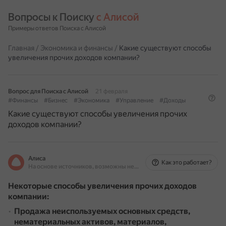
Вопросы к Поиску 
с Алисой
Примеры ответов Поиска с Алисой
Главная
/
Экономика и финансы
/
Какие существуют способы
увеличения прочих доходов компании?
Вопрос для Поиска с Алисой
21 февраля
#Финансы
#Бизнес
#Экономика
#Управление
#Доходы
Какие существуют способы увеличения прочих
доходов компании?
Алиса
Как это работает?
На основе источников, возможны неточности
Некоторые способы увеличения прочих доходов
компании:
Продажа неиспользуемых основных средств,
нематериальных активов, материалов,