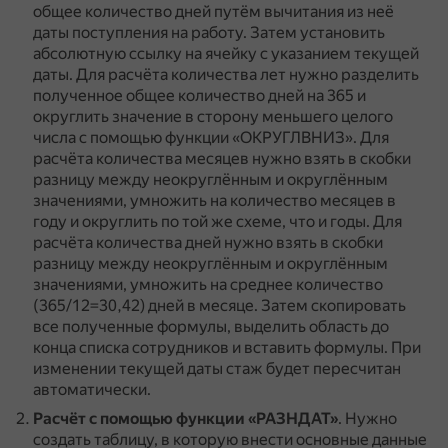
общее количество дней путём вычитания из неё
даты поступления на работу.
Затем установить
абсолютную ссылку на ячейку с указанием текущей
даты.
Для расчёта количества лет нужно разделить
полученное общее количество дней на 365 и
округлить значение в сторону меньшего целого
числа с помощью функции «ОКРУГЛВНИЗ».
Для
расчёта количества месяцев нужно взять в скобки
разницу между неокруглённым и округлённым
значениями, умножить на количество месяцев в
году и округлить по той же схеме, что и годы.
Для
расчёта количества дней нужно взять в скобки
разницу между неокруглённым и округлённым
значениями, умножить на среднее количество
(365/12=30,42) дней в месяце.
Затем скопировать
все полученные формулы, выделить область до
конца списка сотрудников и вставить формулы.
При
изменении текущей даты стаж будет пересчитан
автоматически.
Расчёт с помощью функции «РАЗНДАТ»
.
Нужно
создать таблицу, в которую внести основные данные