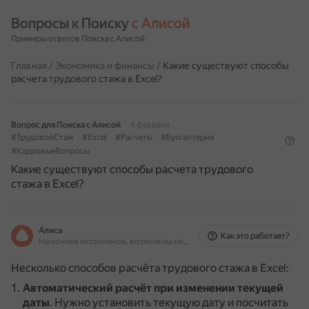
Вопросы к Поиску 
с Алисой
Примеры ответов Поиска с Алисой
Главная
/
Экономика и финансы
/
Какие существуют способы
расчета трудового стажа в Excel?
Вопрос для Поиска с Алисой
4 февраля
#ТрудовойСтаж
#Excel
#Расчеты
#Бухгалтерия
#КадровыеВопросы
Какие существуют способы расчета трудового
стажа в Excel?
Алиса
Как это работает?
На основе источников, возможны неточности
Несколько способов расчёта трудового стажа в Excel:
Автоматический расчёт при изменении текущей
даты
.
Нужно установить текущую дату и посчитать