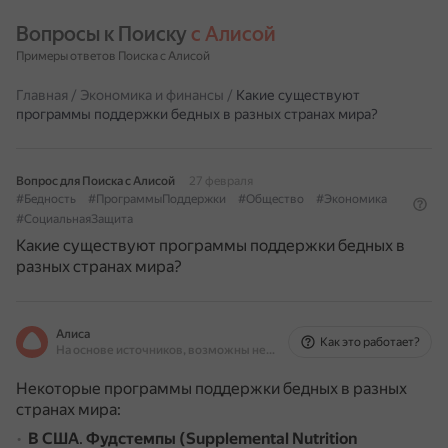
Вопросы к Поиску 
с Алисой
Примеры ответов Поиска с Алисой
Главная
/
Экономика и финансы
/
Какие существуют
программы поддержки бедных в разных странах мира?
Вопрос для Поиска с Алисой
27 февраля
#Бедность
#ПрограммыПоддержки
#Общество
#Экономика
#СоциальнаяЗащита
Какие существуют программы поддержки бедных в
разных странах мира?
Алиса
Как это работает?
На основе источников, возможны неточности
Некоторые программы поддержки бедных в разных
странах мира:
В США
.
Фудстемпы (Supplemental Nutrition