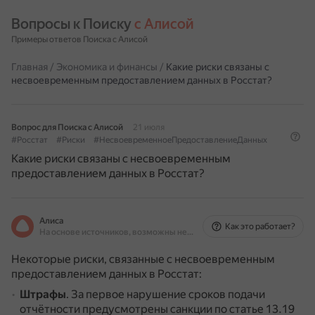
Вопросы к Поиску 
с Алисой
Примеры ответов Поиска с Алисой
Главная
/
Экономика и финансы
/
Какие риски связаны с
несвоевременным предоставлением данных в Росстат?
Вопрос для Поиска с Алисой
21 июля
#Росстат
#Риски
#НесвоевременноеПредоставлениеДанных
Какие риски связаны с несвоевременным
предоставлением данных в Росстат?
Алиса
Как это работает?
На основе источников, возможны неточности
Некоторые риски, связанные с несвоевременным
предоставлением данных в Росстат:
Штрафы
.
За первое нарушение сроков подачи
отчётности предусмотрены санкции по статье 13.19