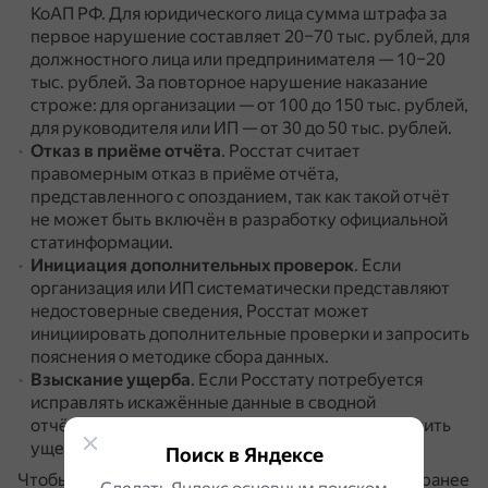
КоАП РФ.
Для юридического лица сумма штрафа за
первое нарушение составляет 20–70 тыс. рублей, для
должностного лица или предпринимателя — 10–20
тыс. рублей.
За повторное нарушение наказание
строже: для организации — от 100 до 150 тыс. рублей,
для руководителя или ИП — от 30 до 50 тыс. рублей.
Отказ в приёме отчёта
.
Росстат считает
правомерным отказ в приёме отчёта,
представленного с опозданием, так как такой отчёт
не может быть включён в разработку официальной
статинформации.
Инициация дополнительных проверок
.
Если
организация или ИП систематически представляют
недостоверные сведения, Росстат может
инициировать дополнительные проверки и запросить
пояснения о методике сбора данных.
Взыскание ущерба
.
Если Росстату потребуется
исправлять искажённые данные в сводной
отчётности, компании или ИП придётся возместить
ущерб.
Поиск в Яндексе
Чтобы минимизировать риски, рекомендуется заранее