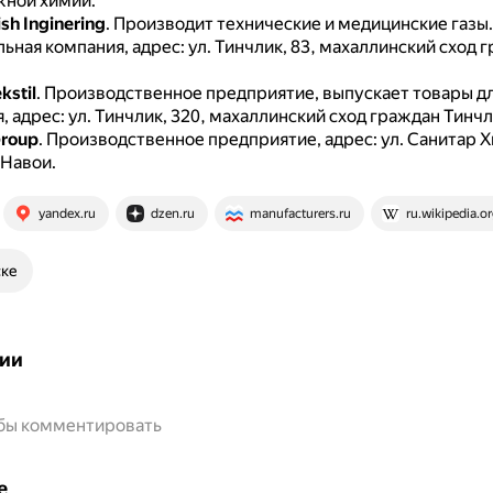
ной химии.
sh Inginering
.
Производит технические и медицинские газы.
ьная компания, адрес: ул. Тинчлик, 83, махаллинский сход 
kstil
.
Производственное предприятие, выпускает товары д
, адрес: ул. Тинчлик, 320, махаллинский сход граждан Тинчл
Group
.
Производственное предприятие, адрес: ул. Санитар 
 Навои.
yandex.ru
dzen.ru
manufacturers.ru
ru.wikipedia.o
ске
ии
обы комментировать
е