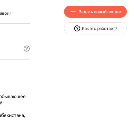
Задать новый вопрос
Навои?
Как это работает?
добывающее
й-
збекистана,