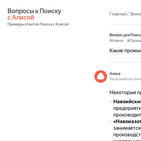
Вопросы к Поиску 
Главная
/
Экон
с Алисой
Примеры ответов Поиска с Алисой
Вопрос для Поиск
#Навои
#Промы
Какие промы
Алиса
На основе источ
Некоторые п
Навоийски
предприяти
производит
«Навоиазо
занимается
производст