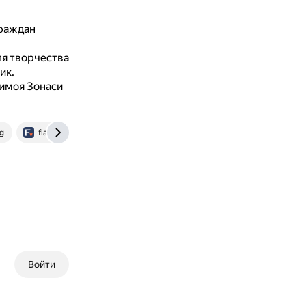
граждан
ля творчества
ик.
Химоя Зонаси
rg
flagma.uz
Войти