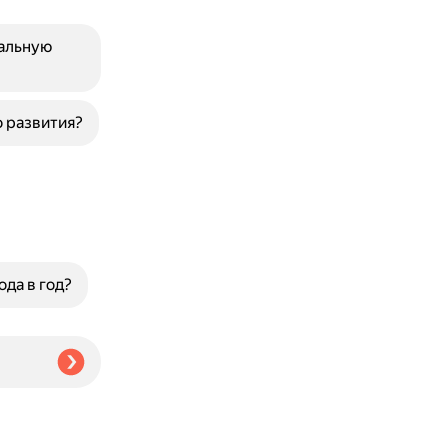
альную
 развития?
да в год?