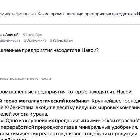
омика и финансы
/
Какие промышленные предприятия находятся в 
а с Алисой
31 декабря
шленность
#Экономика
#Узбекистан
шленные предприятия находятся в Навои?
ников, возможны неточности
ромышленные предприятия, которые находятся в Навои:
й горно-металлургический комбинат
.
Крупнейшее горно
е Узбекистана, входит в десятку ведущих мировых компани
елей золота и урана.
т»
.
Одно из крупнейших предприятий химической отрасли У
 переработкой природного газа в минеральные удобрения,
вом химических реагентов для золотодобычи и продукции