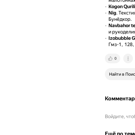
малотоннаж
Kogon Qurili
Nig
.
Текстил
Бунёдкор.
Navbahor te
и рукоделия
Izobubble 
Гмз-1, 128,
0
Найти в Пои
Комментар
Войдите, чт
Ещё по тем