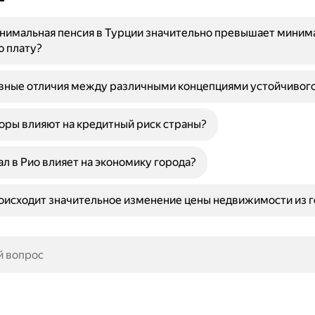
нимальная пенсия в Турции значительно превышает миним
ю плату?
вные отличия между различными концепциями устойчивого
оры влияют на кредитный риск страны?
ал в Рио влияет на экономику города?
исходит значительное изменение цены недвижимости из го