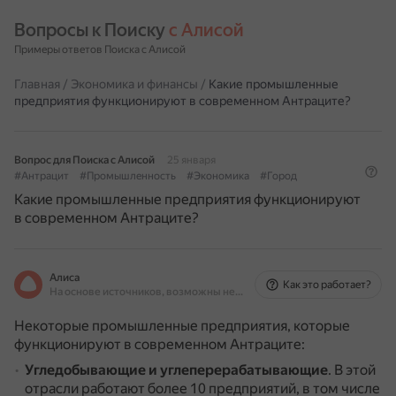
Вопросы к Поиску 
с Алисой
Примеры ответов Поиска с Алисой
Главная
/
Экономика и финансы
/
Какие промышленные
предприятия функционируют в современном Антраците?
Вопрос для Поиска с Алисой
25 января
#Антрацит
#Промышленность
#Экономика
#Город
Какие промышленные предприятия функционируют
в современном Антраците?
Алиса
Как это работает?
На основе источников, возможны неточности
Некоторые промышленные предприятия, которые
функционируют в современном Антраците:
Угледобывающие и углеперерабатывающие
.
В этой
отрасли работают более 10 предприятий, в том числе