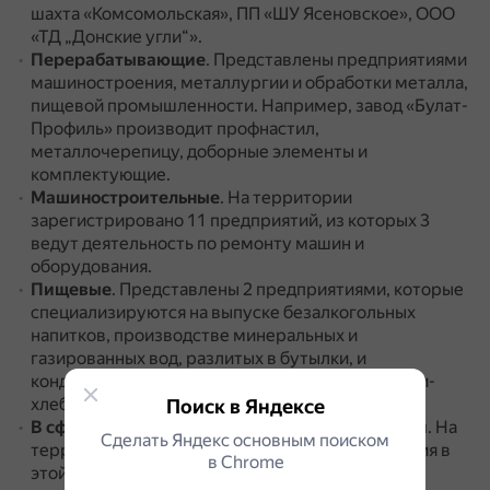
шахта «Комсомольская», ПП «ШУ Ясеновское», ООО
«ТД „Донские угли“».
Перерабатывающие
.
Представлены предприятиями
машиностроения, металлургии и обработки металла,
пищевой промышленности.
Например, завод «Булат-
Профиль» производит профнастил,
металлочерепицу, доборные элементы и
комплектующие.
Машиностроительные
.
На территории
зарегистрировано 11 предприятий, из которых 3
ведут деятельность по ремонту машин и
оборудования.
Пищевые
.
Представлены 2 предприятиями, которые
специализируются на выпуске безалкогольных
напитков, производстве минеральных и
газированных вод, разлитых в бутылки, и
кондитерских изделий, а также 2 частными мини-
хлебопекарнями.
Поиск в Яндексе
В сфере производства пластмассовых изделий
.
На
Сделать Яндекс основным поиском
территории работают 2 субъекта хозяйствования в
в Сhrome
этой сфере.