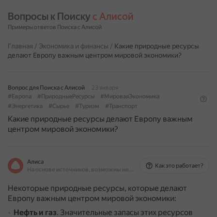
Вопросы к Поиску 
с Алисой
Примеры ответов Поиска с Алисой
Главная
/
Экономика и финансы
/
Какие природные ресурсы
делают Европу важным центром мировой экономики?
Вопрос для Поиска с Алисой
23 января
#Европа
#ПриродныеРесурсы
#МироваяЭкономика
#Энергетика
#Сырье
#Туризм
#Транспорт
Какие природные ресурсы делают Европу важным
центром мировой экономики?
Алиса
Как это работает?
На основе источников, возможны неточности
Некоторые природные ресурсы, которые делают
Европу важным центром мировой экономики:
Нефть и газ
.
Значительные запасы этих ресурсов