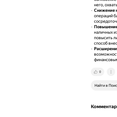
него, охват
Снижение н
операций б
сосредоточ
Повышение
наличных и
повысить л
способ внес
Расширени
возможност
финансовым
0
Найти в Пои
Комментар