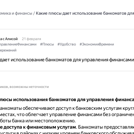
омика и финансы
/
Какие плюсы дает использование банкоматов дл
а с Алисой
21 февраля
правлениеФинансами
#Плюсы
#Удобство
#ЭкономияВремени
бережений
дает использование банкоматов для управления финансами
ников, возможны неточности
люсы использования банкоматов для управления финанс
анкоматы обеспечивают доступ к банковским услугам кругл
местах, что облегчает управление финансами без ограниче
боты банка или местоположению.
 доступа к финансовым услугам
.
Банкоматы предоставля
 услуги в районах с низким уровнем банковского обслужива