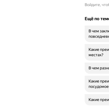
Войдите, чт
Ещё по тем
В чем закл
повседнев
Какие преи
местах?
В чем разн
Какие пре
посудомое
Какие преи