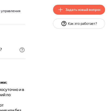
Задать новый вопрос
я управления
Как это работает?
?
ами:
осуточно и в
ний по
ют
ния или без