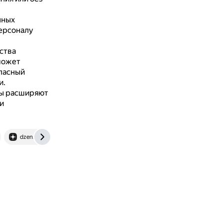
нных
персоналу
ства
может
пасный
и.
ы расширяют
и
dzen.ru
be5.biz