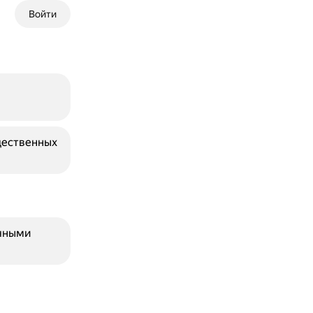
Войти
щественных
чными