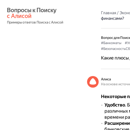
Вопросы к Поиску 
Главная
/
Экон
с Алисой
финансами?
Примеры ответов Поиска с Алисой
Вопрос для Поиск
#Банкоматы
#У
#БезопасностьС
Какие плюсы 
Алиса
На основе источ
Некоторые п
Удобство
.
Б
различных 
времени ра
Расширение
банковские