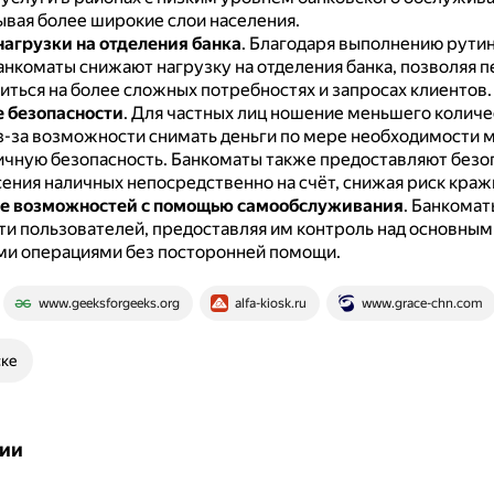
ывая более широкие слои населения.
агрузки на отделения банка
.
Благодаря выполнению рути
анкоматы снижают нагрузку на отделения банка, позволяя 
иться на более сложных потребностях и запросах клиентов.
 безопасности
.
Для частных лиц ношение меньшего количе
з-за возможности снимать деньги по мере необходимости 
ичную безопасность.
Банкоматы также предоставляют безо
ения наличных непосредственно на счёт, снижая риск краж
е возможностей с помощью самообслуживания
.
Банкомат
и пользователей, предоставляя им контроль над основным
и операциями без посторонней помощи.
www.geeksforgeeks.org
alfa-kiosk.ru
www.grace-chn.com
ске
ии