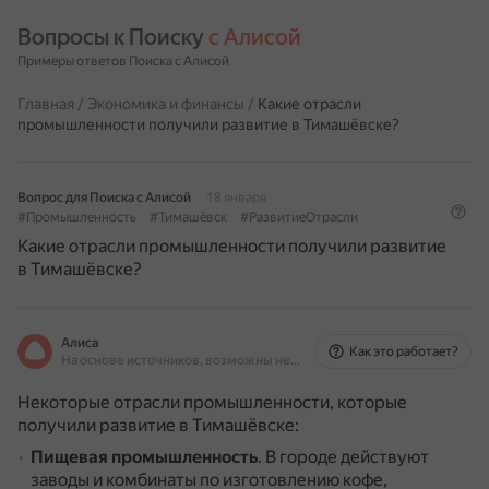
Вопросы к Поиску 
с Алисой
Примеры ответов Поиска с Алисой
Главная
/
Экономика и финансы
/
Какие отрасли
промышленности получили развитие в Тимашёвске?
Вопрос для Поиска с Алисой
18 января
#Промышленность
#Тимашёвск
#РазвитиеОтрасли
Какие отрасли промышленности получили развитие
в Тимашёвске?
Алиса
Как это работает?
На основе источников, возможны неточности
Некоторые отрасли промышленности, которые
получили развитие в Тимашёвске:
Пищевая промышленность
.
В городе действуют
заводы и комбинаты по изготовлению кофе,