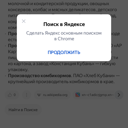
молочной и кондитерской продукции, овощных
консервов, колбас и мясных деликатесов, детского
питания.
Например, Тимашевский сахарный завод,
кондитерский комбинат «Кубань», молочный
Поиск в Яндексе
комбинат, фабрика «Нестле Кубань».
Сделать Яндекс основным поиском
Производство строительных материалов
.
В городе
в Сhrome
есть асфальтобетонный и кирпичный заводы.
Производство тары и упаковки
.
Например, ЗАО «АР
Картон» выпускает упаковочную продукцию для
ПРОДОЛЖИТЬ
пищевой, табачной и химической промышленности
из картона, а завод «Констанция Кубань» — гибкую
упаковку.
Производство комбикормов
.
ПАО «Хлеб Кубани» —
крупнейший производитель комбикормов в крае.
0
ru.wikipedia.org
xn--c1adicrjgmp.xn--p1ai
Найти в Поиске