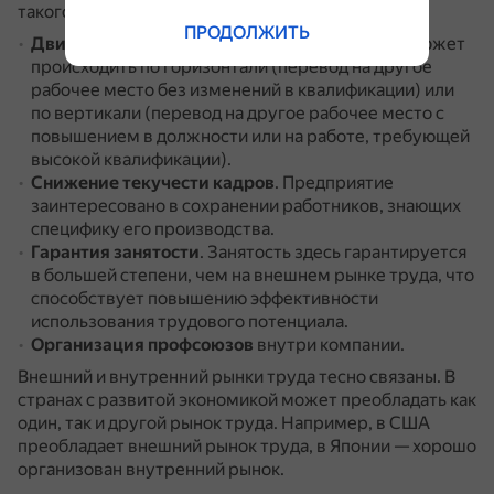
такого рынка:
ПРОДОЛЖИТЬ
Движение кадров внутри предприятия
.
Это может
происходить по горизонтали (перевод на другое
рабочее место без изменений в квалификации) или
по вертикали (перевод на другое рабочее место с
повышением в должности или на работе, требующей
высокой квалификации).
Снижение текучести кадров
.
Предприятие
заинтересовано в сохранении работников, знающих
специфику его производства.
Гарантия занятости
.
Занятость здесь гарантируется
в большей степени, чем на внешнем рынке труда, что
способствует повышению эффективности
использования трудового потенциала.
Организация профсоюзов
внутри компании.
Внешний и внутренний рынки труда тесно связаны.
В
странах с развитой экономикой может преобладать как
один, так и другой рынок труда.
Например, в США
преобладает внешний рынок труда, в Японии — хорошо
организован внутренний рынок.