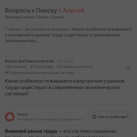
Вопросы к Поиску 
с Алисой
Примеры ответов Поиска с Алисой
Главная
/
Экономика и финансы
/
Какие особенности внешнего
и внутреннего рынков труда существуют в современных
экономических…
Вопрос для Поиска с Алисой
21 марта
#Экономика
#РынокТруда
#ОсобенностиРынка
#СовременныеЭкономическиеСистемы
Какие особенности внешнего и внутреннего рынков
труда существуют в современных экономических
системах?
Алиса
Как это работает?
На основе источников, возможны неточности
Внешний рынок труда
— это система социально-