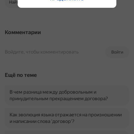
Найти в Поиске
Комментарии
Войдите, чтобы комментировать
Войти
Ещё по теме
В чем разница между добровольным и
принудительным прекращением договора?
Как эволюция языка отражается на произношении
и написании слова 'договор'?