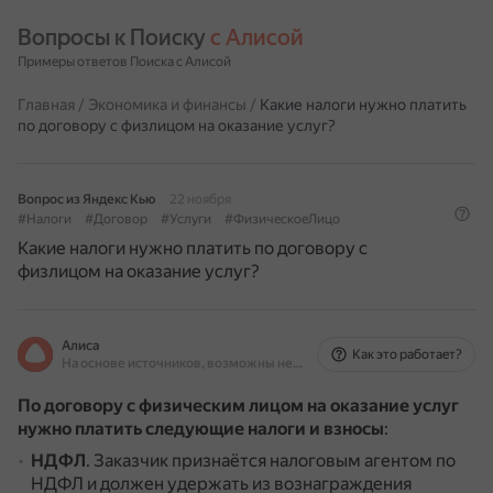
Вопросы к Поиску 
с Алисой
Примеры ответов Поиска с Алисой
Главная
/
Экономика и финансы
/
Какие налоги нужно платить
по договору с физлицом на оказание услуг?
Вопрос из Яндекс Кью
22 ноября
#Налоги
#Договор
#Услуги
#ФизическоеЛицо
Какие налоги нужно платить по договору с
физлицом на оказание услуг?
Алиса
Как это работает?
На основе источников, возможны неточности
По договору с физическим лицом на оказание услуг
нужно платить следующие налоги и взносы
:
НДФЛ
.
Заказчик признаётся налоговым агентом по
НДФЛ и должен удержать из вознаграждения