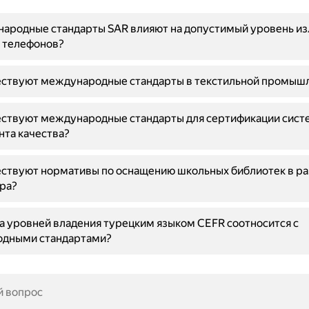
народные стандарты SAR влияют на допустимый уровень и
 телефонов?
ествуют международные стандарты в текстильной промыш
ествуют международные стандарты для сертификации сист
та качества?
ествуют нормативы по оснащению школьных библиотек в р
ра?
а уровней владения турецким языком CEFR соотносится с
дными стандартами?