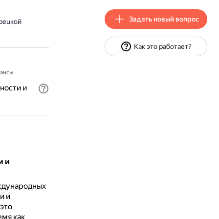
Задать новый вопрос
рецкой
Как это работает?
ансы
ности и
и и
ждународных
и и
это
емя как