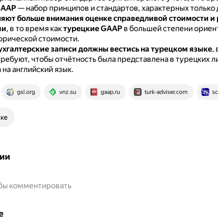
GAAP
— набор принципов и стандартов, характерных только 
яют больше внимания оценке справедливой стоимости и
ии
, в то время как
турецкие GAAP
в большей степени ориен
торической стоимости.
ухгалтерские записи должны вестись на турецком языке
,
ребуют, чтобы отчётность была представлена в турецких л
на английский язык.
gsl.org
vnz.su
gaap.ru
turk-adviser.com
sc
ске
ии
обы комментировать
е