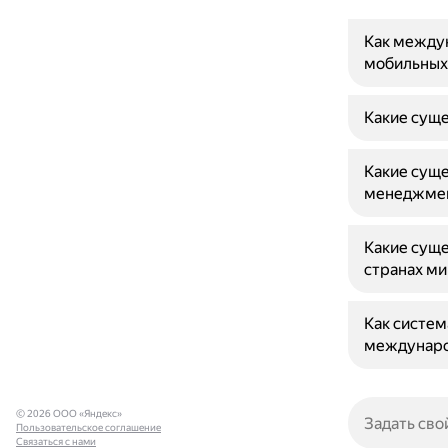
Как между
мобильных
Какие сущ
Какие сущ
менеджмен
Какие сущ
странах ми
Как систем
междунаро
© 2026 ООО «Яндекс»
Пользовательское соглашение
Связаться с нами