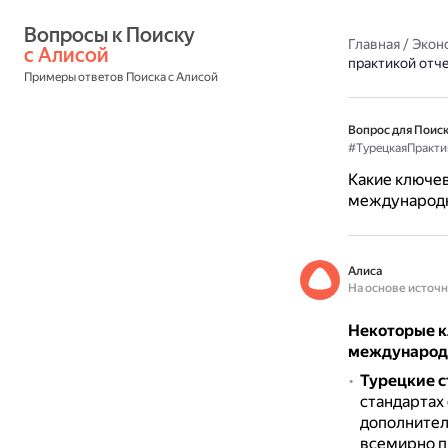
Вопросы к Поиску 
Главная
/
Экон
с Алисой
практикой отч
Примеры ответов Поиска с Алисой
Вопрос для Поиск
#ТурецкаяПракти
Какие ключев
международн
Алиса
На основе источ
Некоторые к
международ
Турецкие с
стандартах
дополнител
всемирно пр