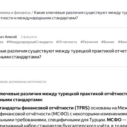
омика и финансы
/
Какие ключевые различия существуют между ту
етности и международными стандартами?
а с Алисой
3 февраля
ка
#МеждународныеСтандарты
#Отчетность
#Различия
#Бизнес
#Фин
ые различия существуют между турецкой практикой отчет
ыми стандартами?
ников, возможны неточности
лючевые различия между турецкой практикой отчётност
ными стандартами
:
тандарты финансовой отчётности (TFRS)
основаны на Ме
 финансовой отчётности (МСФО) с некоторыми изменениям
ьными требованиями, специфичными для Турции.
МСФО
— 
изнанный набор стандартов бухгалтерского учёта, в то вр