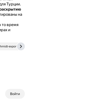
для Турции.
 раскрытию
тированы на
 в то время
ирах и
hmidt-export.ru
Войти