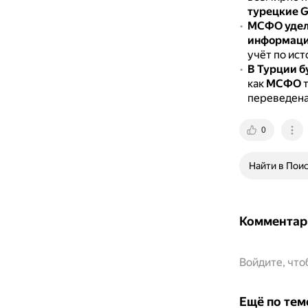
турецкие 
МСФО удел
информац
учёт по ис
В Турции б
как
МСФО
т
переведена 
0
Найти в Пои
Комментар
Войдите, чт
Ещё по тем