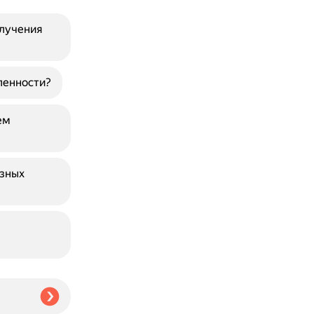
злучения
ленности?
ем
азных