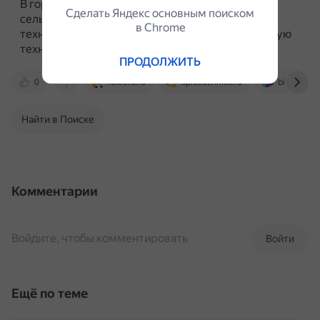
В городе производят подшипники,
Сделать Яндекс основным поиском
сельскохозяйственную и лесопромышленную
в Сhrome
технику, а также ремонтируют железнодорожную
технику.
ПРОДОЛЖИТЬ
0
foxford.ru
spravochnick.ru
bigenc.ru
Найти в Поиске
Комментарии
Войдите, чтобы комментировать
Войти
Ещё по теме