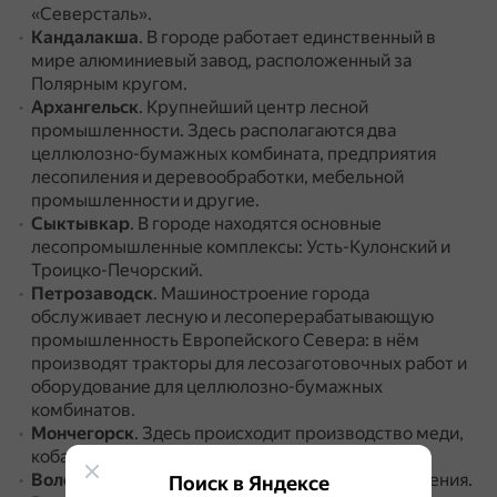
«Северсталь».
Кандалакша
.
В городе работает единственный в
мире алюминиевый завод, расположенный за
Полярным кругом.
Архангельск
.
Крупнейший центр лесной
промышленности.
Здесь располагаются два
целлюлозно-бумажных комбината, предприятия
лесопиления и деревообработки, мебельной
промышленности и другие.
Сыктывкар
.
В городе находятся основные
лесопромышленные комплексы: Усть-Кулонский и
Троицко-Печорский.
Петрозаводск
.
Машиностроение города
обслуживает лесную и лесоперерабатывающую
промышленность Европейского Севера: в нём
производят тракторы для лесозаготовочных работ и
оборудование для целлюлозно-бумажных
комбинатов.
Мончегорск
.
Здесь происходит производство меди,
кобальта и никеля.
Вологда
.
Многопрофильный центр машиностроения.
Поиск в Яндексе