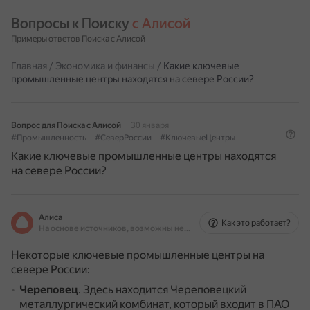
Вопросы к Поиску 
с Алисой
Примеры ответов Поиска с Алисой
Главная
/
Экономика и финансы
/
Какие ключевые
промышленные центры находятся на севере России?
Вопрос для Поиска с Алисой
30 января
#Промышленность
#СеверРоссии
#КлючевыеЦентры
Какие ключевые промышленные центры находятся
на севере России?
Алиса
Как это работает?
На основе источников, возможны неточности
Некоторые ключевые промышленные центры на
севере России:
Череповец
.
Здесь находится Череповецкий
металлургический комбинат, который входит в ПАО