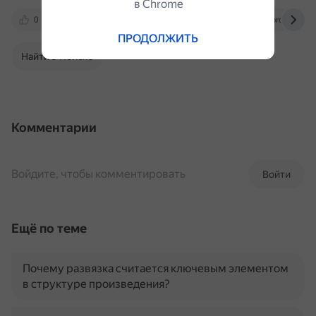
в Сhrome
0
www.freeconference.com
projecto.pro
ПРОДОЛЖИТЬ
Найти в Поиске
Комментарии
Войдите, чтобы комментировать
Войти
Ещё по теме
Почему развязка считается ключевым элементом
в структуре произведения?