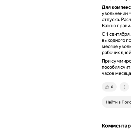
Для компенс
увольнении =
отпуска.
Расч
Важно правил
С 1 сентября
выходного по
месяце уволь
рабочих дней
При суммиро
пособия счит
часов месяца 
0
Найти в Пои
Комментар