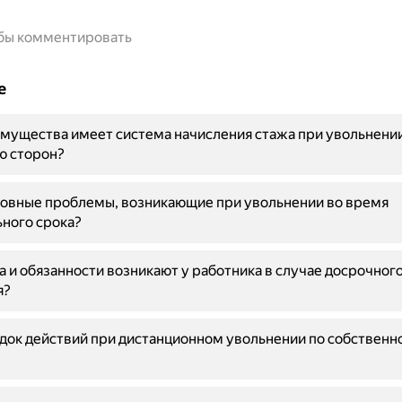
обы комментировать
е
мущества имеет система начисления стажа при увольнении
ю сторон?
новные проблемы, возникающие при увольнении во время
ного срока?
а и обязанности возникают у работника в случае досрочног
я?
док действий при дистанционном увольнении по собственн