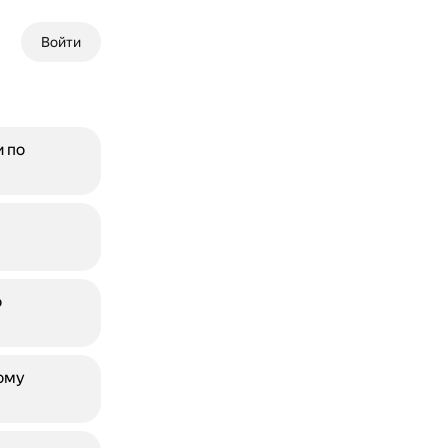
Войти
 по
о
ому