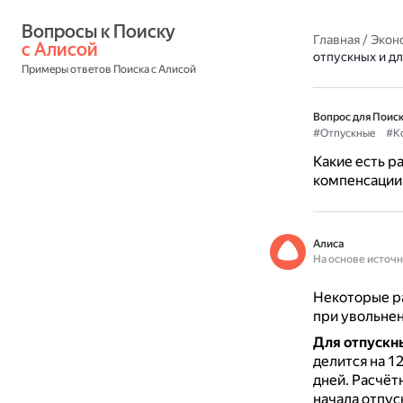
Вопросы к Поиску 
Главная
/
Экон
с Алисой
отпускных и д
Примеры ответов Поиска с Алисой
Вопрос для Поиск
#Отпускные
#К
Какие есть р
компенсации
Алиса
На основе источ
Некоторые ра
при увольнен
Для отпускн
делится на 12
дней.
Расчёт
начала отпус