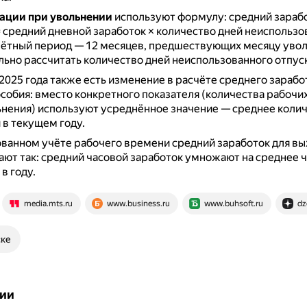
ации при увольнении
используют формулу: средний зараб
 средний дневной заработок × количество дней неиспользо
ётный период — 12 месяцев, предшествующих месяцу увол
ьно рассчитать количество дней неиспользованного отпуск
 2025 года также есть изменение в расчёте среднего зарабо
собия: вместо конкретного показателя (количества рабочих
нения) используют усреднённое значение — среднее коли
 в текущем году.
ванном учёте рабочего времени средний заработок для вы
ают так: средний часовой заработок умножают на среднее 
в году.
media.mts.ru
www.business.ru
www.buhsoft.ru
dz
ске
ии