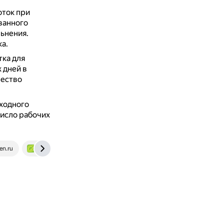
оток при
ванного
ьнения.
а.
тка для
 дней в
чество
ходного
число рабочих
en.ru
xn--h1alcedd.xn--d1aqf.xn--p1ai