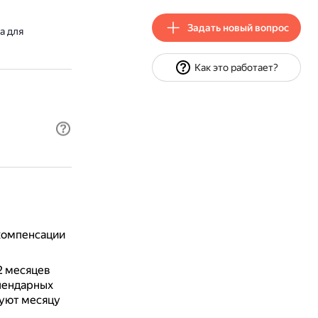
Задать новый вопрос
а для
Как это работает?
 компенсации
2 месяцев
лендарных
вуют месяцу