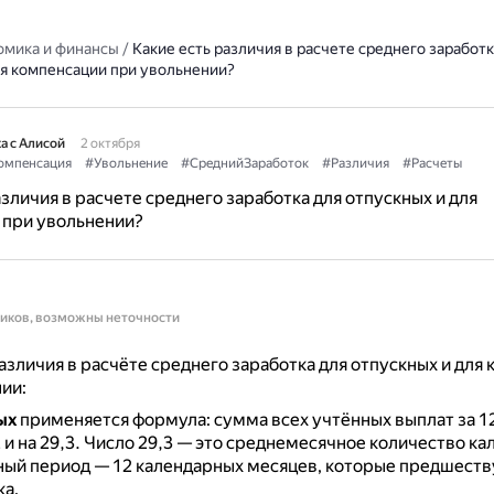
омика и финансы
/
Какие есть различия в расчете среднего заработк
ля компенсации при увольнении?
а с Алисой
2 октября
омпенсация
#Увольнение
#СреднийЗаработок
#Различия
#Расчеты
азличия в расчете среднего заработка для отпускных и для
 при увольнении?
ников, возможны неточности
зличия в расчёте среднего заработка для отпускных и для
ии:
ых
применяется формула: сумма всех учтённых выплат за 1
 и на 29,3.
Число 29,3 — это среднемесячное количество ка
ный период — 12 календарных месяцев, которые предшест
ка.