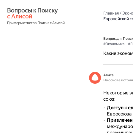
Вопросы к Поиску 
Главная
/
Экон
с Алисой
Европейский с
Примеры ответов Поиска с Алисой
Вопрос для Поиск
#Экономика
#Е
Какие эконом
Алиса
На основе источ
Некоторые эк
союз:
Доступ к е
Евросоюза и
Привлечен
международ
промышленн