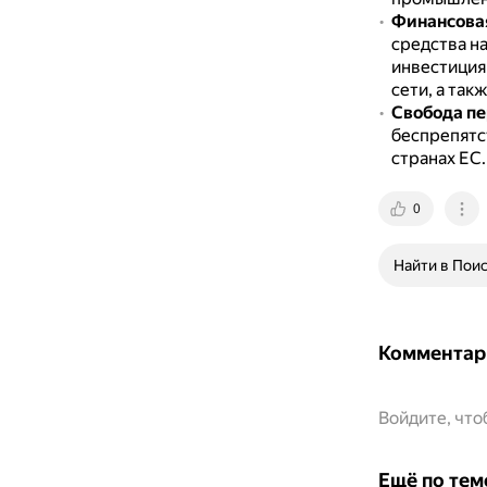
Финансовая
средства н
инвестиция
сети, а так
Свобода п
беспрепятс
странах ЕС.
0
Найти в Пои
Комментар
Войдите, чт
Ещё по тем