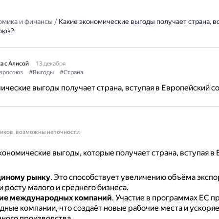
омика и финансы
/
Какие экономические выгоды получает страна, вс
оюз?
а с Алисой
13 декабря
вросоюз
#Выгоды
#Страна
ические выгоды получает страна, вступая в Европейский с
ников, возможны неточности
ономические выгоды, которые получает страна, вступая в
диному рынку
.
Это способствует увеличению объёма экспо
 росту малого и среднего бизнеса.
ие международных компаний
.
Участие в программах ЕС п
ные компании, что создаёт новые рабочие места и ускоряе
ого производства.