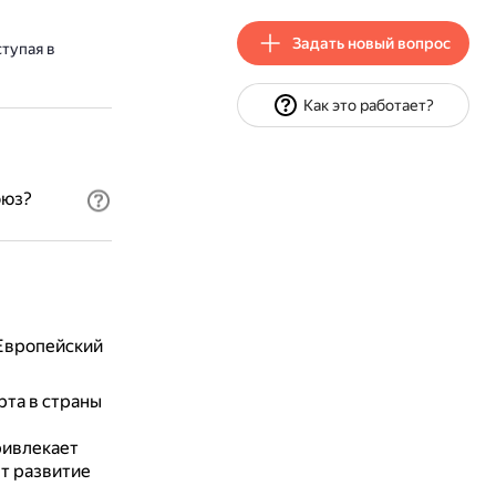
Задать новый вопрос
тупая в
Как это работает?
оюз?
 Европейский
рта в страны
ривлекает
т развитие