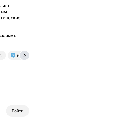
ляет
тим
етические
ование в
ru
politics.stackexchange.com
Войти