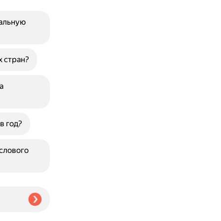
альную
 стран?
а
в год?
ислового