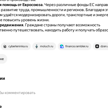
 помощь от Евросоюза
.
Через различные фонды ЕС направ
а развитие труда, промышленности и регионов.
Благодаря э
м удаётся модернизировать дороги, транспортные и энерг
же повысить уровень жизни.
ередвижения
.
Граждане страны получают возможность
твенно путешествовать, находить работу и получать образ
cyberleninka.ru
moluch.ru
finance.rambler.ru
dzen.
ске
ии
обы комментировать
е