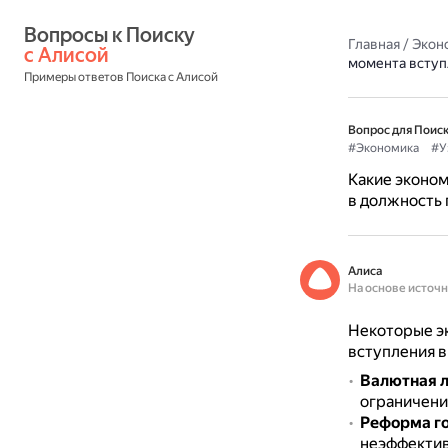
Вопросы к Поиску 
Главная
/
Экон
с Алисой
момента вступ
Примеры ответов Поиска с Алисой
Вопрос для Поиск
#Экономика
#У
Какие эконо
в должность 
Алиса
На основе источ
Некоторые э
вступления в
Валютная 
ограничени
Реформа г
неэффектив