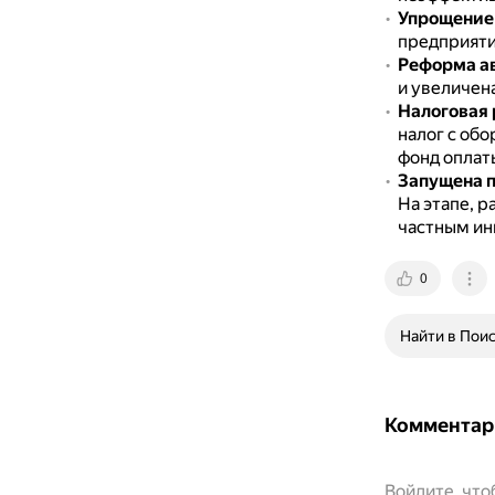
Упрощение 
предприяти
Реформа а
и увеличен
Налоговая
налог с обо
фонд оплаты
Запущена п
На этапе, р
частным ин
0
Найти в Пои
Комментар
Войдите, чт