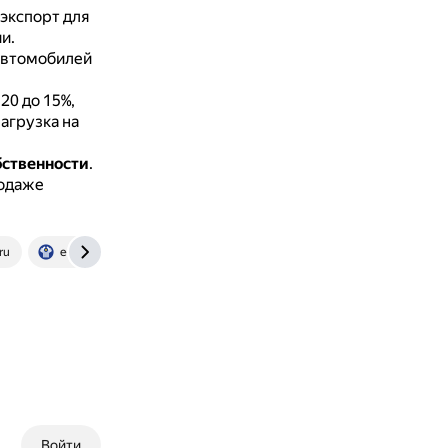
экспорт для
и.
автомобилей
20 до 15%,
нагрузка на
бственности
.
родаже
ru
e-cis.info
Войти