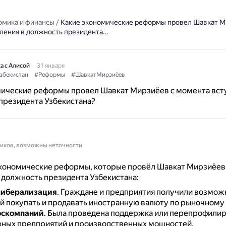
омика и финансы
/
Какие экономические реформы провел Шавкат М
ления в должность президента…
а с Алисой
31 января
збекистан
#Реформы
#ШавкатМирзиёев
мические реформы провел Шавкат Мирзиёев с момента вст
президента Узбекистана?
ников, возможны неточности
кономические реформы, которые провёл Шавкат Мирзиёев
 должность президента Узбекистана:
либерализация
.
Граждане и предприятия получили возмож
й покупать и продавать иностранную валюту по рыночному 
оскомпаний
.
Была проведена поддержка или перепрофили
ных предприятий и производственных мощностей.