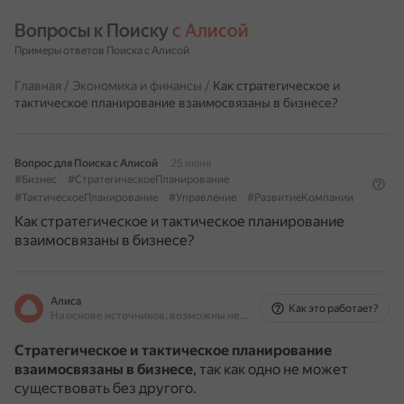
Вопросы к Поиску 
с Алисой
Примеры ответов Поиска с Алисой
Главная
/
Экономика и финансы
/
Как стратегическое и
тактическое планирование взаимосвязаны в бизнесе?
Вопрос для Поиска с Алисой
25 июня
#Бизнес
#СтратегическоеПланирование
#ТактическоеПланирование
#Управление
#РазвитиеКомпании
Как стратегическое и тактическое планирование
взаимосвязаны в бизнесе?
Алиса
Как это работает?
На основе источников, возможны неточности
Стратегическое и тактическое планирование
взаимосвязаны в бизнесе
, так как одно не может
существовать без другого.