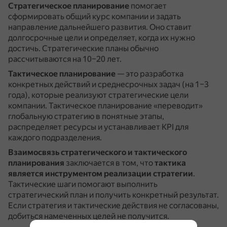
Стратегическое планирование
помогает
сформировать общий курс компании и задать
направление дальнейшего развития.
Оно ставит
долгосрочные цели и определяет, когда их нужно
достичь.
Стратегические планы обычно
рассчитываются на 10–20 лет.
Тактическое планирование
— это разработка
конкретных действий и среднесрочных задач (на 1–3
года), которые реализуют стратегические цели
компании.
Тактическое планирование «переводит»
глобальную стратегию в понятные этапы,
распределяет ресурсы и устанавливает KPI для
каждого подразделения.
Взаимосвязь стратегического и тактического
планирования
заключается в том, что
тактика
является инструментом реализации стратегии
.
Тактические шаги помогают выполнить
стратегический план и получить конкретный результат.
Если стратегия и тактические действия не согласованы,
добиться намеченных целей не получится.