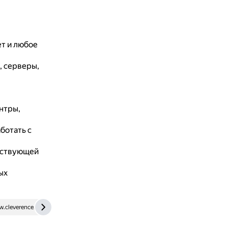
ет и любое
, серверы,
нтры,
ботать с
ествующей
ых
.cleverence.ru
www.b-kontur.ru