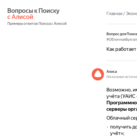
Вопросы к Поиску 
Главная
/
Экон
с Алисой
Примеры ответов Поиска с Алисой
Вопрос для Поиск
#ОблачнаяБухгал
Как работает
Алиса
На основе источ
Возможно, и
учёта (УАИС
Программное 
серверы орг
Облачный сер
получить д
учёт»;