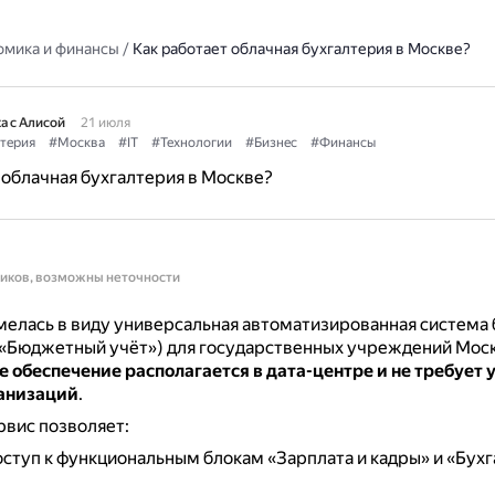
омика и финансы
/
Как работает облачная бухгалтерия в Москве?
а с Алисой
21 июля
терия
#Москва
#IT
#Технологии
#Бизнес
#Финансы
 облачная бухгалтерия в Москве?
ников, возможны неточности
мелась в виду универсальная автоматизированная система
 «Бюджетный учёт») для государственных учреждений Мос
обеспечение располагается в дата-центре и не требует 
анизаций
.
вис позволяет:
оступ к функциональным блокам «Зарплата и кадры» и «Бух