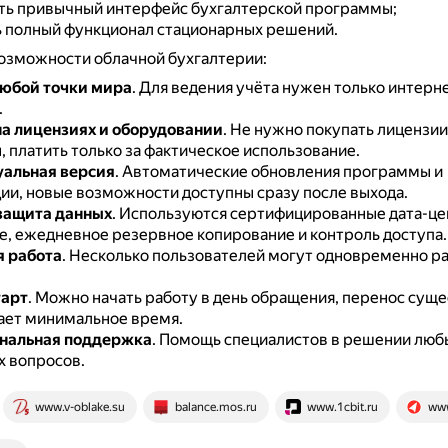
ть привычный интерфейс бухгалтерской программы;
 полный функционал стационарных решений.
озможности облачной бухгалтерии:
любой точки мира
.
Для ведения учёта нужен только интерн
.
а лицензиях и оборудовании
.
Не нужно покупать лицензии
 платить только за фактическое использование.
уальная версия
.
Автоматические обновления программы и
ии, новые возможности доступны сразу после выхода.
защита данных
.
Используются сертифицированные дата-це
, ежедневное резервное копирование и контроль доступа.
 работа
.
Несколько пользователей могут одновременно ра
тарт
.
Можно начать работу в день обращения, перенос сущ
ает минимальное время.
нальная поддержка
.
Помощь специалистов в решении люб
х вопросов.
www.v-oblake.su
balance.mos.ru
www.1cbit.ru
www