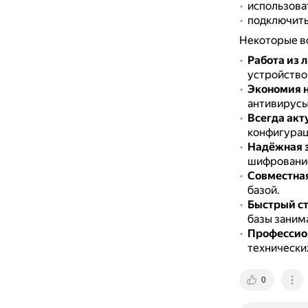
использова
подключить
Некоторые в
Работа из 
устройство
Экономия н
антивирусы,
Всегда акт
конфигурац
Надёжная 
шифрование
Совместная
базой.
Быстрый с
базы заним
Профессио
технически
0