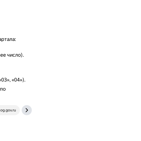
артала:
ее число).
03», «04»).
 по
og.gov.ru
www.kontur-extern.ru