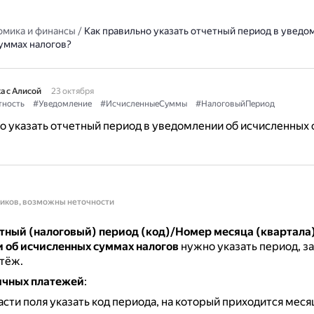
омика и финансы
/
Как правильно указать отчетный период в уведо
уммах налогов?
а с Алисой
23 октября
тность
#Уведомление
#ИсчисленныеСуммы
#НалоговыйПериод
о указать отчетный период в уведомлении об исчисленных
ников, возможны неточности
ётный (налоговый) период (код)/Номер месяца (квартала)
 об исчисленных суммах налогов
нужно указать период, з
тёж.
ячных платежей
:
асти поля указать код периода, на который приходится меся