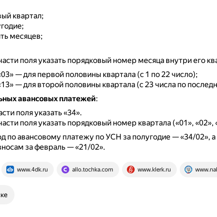
вый квартал;
угодие;
ть месяцев;
части поля указать порядковый номер месяца внутри его кв
 «03» — для первой половины квартала (с 1 по 22 число);
 «13» — для второй половины квартала (с 23 числа по последн
ьных авансовых платежей
:
асти поля указать «34».
части поля указать порядковый номер квартала («01», «02», «
д по авансовому платежу по УСН за полугодие — «34/02», а
носам за февраль — «21/02».
www.4dk.ru
allo.tochka.com
www.klerk.ru
www.nal
ске