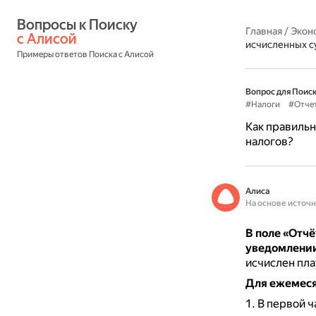
Вопросы к Поиску 
Главная
/
Экон
с Алисой
исчисленных с
Примеры ответов Поиска с Алисой
Вопрос для Поиск
#Налоги
#Отче
Как правильн
налогов?
Алиса
На основе источ
В поле «Отч
уведомлении
исчислен пла
Для ежемес
В первой ч