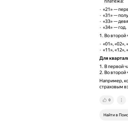
платежа:
«21» — пер
«31» — пол
«33» — девя
«34» — год.
Во второй 
«01», «02»,
«11», «12»,
Для квартал
В первой ч
Во второй 
Например, ко
страховым вз
0
Найти в Пои