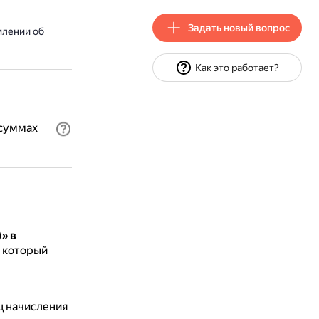
Задать новый вопрос
млении об
Как это работает?
 суммах
» в
а который
ц начисления