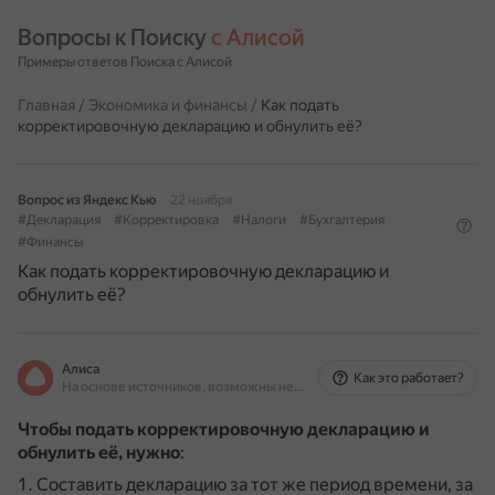
Вопросы к Поиску 
с Алисой
Примеры ответов Поиска с Алисой
Главная
/
Экономика и финансы
/
Как подать
корректировочную декларацию и обнулить её?
Вопрос из Яндекс Кью
22 ноября
#Декларация
#Корректировка
#Налоги
#Бухгалтерия
#Финансы
Как подать корректировочную декларацию и
обнулить её?
Алиса
Как это работает?
На основе источников, возможны неточности
Чтобы подать корректировочную декларацию и
обнулить её, нужно
:
Составить декларацию за тот же период времени, за