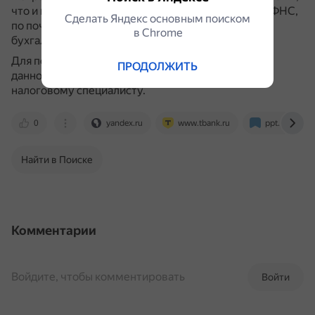
что и первичную: через личный кабинет на сайте ФНС,
Сделать Яндекс основным поиском
по почте, лично в налоговой или через онлайн-
в Сhrome
бухгалтерию.
Для получения более подробной консультации по
ПРОДОЛЖИТЬ
данному вопросу рекомендуется обратиться к
налоговому специалисту.
0
yandex.ru
www.tbank.ru
ppt.ru
Найти в Поиске
Комментарии
Войдите, чтобы комментировать
Войти