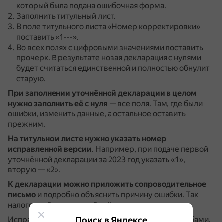
который была подана ошибочная форма.
Заполнить титульный лист.
В поле титульного листа «Номер корректировки»
поставить «1---».
Во всех полях с цифровыми значениями поставить
прочерк.
В результате новая декларация с нулями
будет считаться единственной и полностью обнулит
старую.
При заполнении уточнённой декларации в целом
нужно
заполнить её с нуля
— все поля.
Там, где были
ошибки, изменить данные, а остальное оставить
прежним.
На титульном листе нужно указать номер
исправленной версии
.
Например, при подаче первой
уточнённой декларации за 2023 год указать «1»,
вторую — «2».
К декларации можно приложить сопроводительное
письмо
и подробно объяснить причину ошибки.
Так
налоговая быстрее разберётся в ситуации.
Поиск в Яндексе
Исправленную декларацию сдают теми же способами,