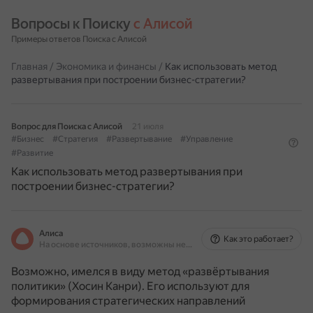
Вопросы к Поиску 
с Алисой
Примеры ответов Поиска с Алисой
Главная
/
Экономика и финансы
/
Как использовать метод
развертывания при построении бизнес-стратегии?
Вопрос для Поиска с Алисой
21 июля
#Бизнес
#Стратегия
#Развертывание
#Управление
#Развитие
Как использовать метод развертывания при
построении бизнес-стратегии?
Алиса
Как это работает?
На основе источников, возможны неточности
Возможно, имелся в виду метод «развёртывания
политики» (Хосин Канри).
Его используют для
формирования стратегических направлений