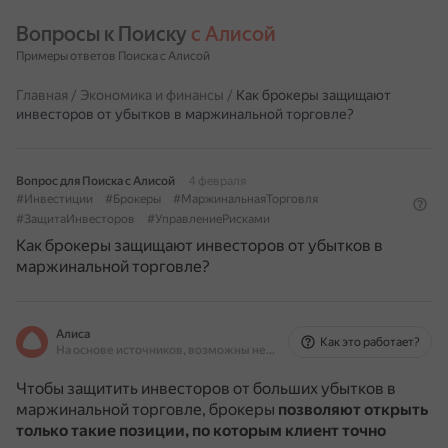
Вопросы к Поиску 
с Алисой
Примеры ответов Поиска с Алисой
Главная
/
Экономика и финансы
/
Как брокеры защищают
инвесторов от убытков в маржинальной торговле?
Вопрос для Поиска с Алисой
4 февраля
#Инвестиции
#Брокеры
#МаржинальнаяТорговля
#ЗащитаИнвесторов
#УправлениеРисками
Как брокеры защищают инвесторов от убытков в
маржинальной торговле?
Алиса
Как это работает?
На основе источников, возможны неточности
Чтобы защитить инвесторов от больших убытков в
маржинальной торговле, брокеры
позволяют открыть
только такие позиции, по которым клиент точно