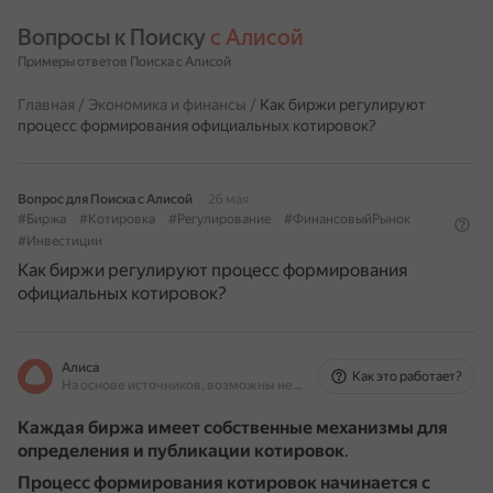
Вопросы к Поиску 
с Алисой
Примеры ответов Поиска с Алисой
Главная
/
Экономика и финансы
/
Как биржи регулируют
процесс формирования официальных котировок?
Вопрос для Поиска с Алисой
26 мая
#Биржа
#Котировка
#Регулирование
#ФинансовыйРынок
#Инвестиции
Как биржи регулируют процесс формирования
официальных котировок?
Алиса
Как это работает?
На основе источников, возможны неточности
Каждая биржа имеет собственные механизмы для
определения и публикации котировок
.
Процесс формирования котировок начинается с