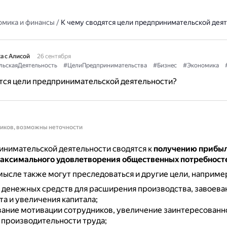
омика и финансы
/
К чему сводятся цели предпринимательской дея
а с Алисой
26 сентября
ьскаяДеятельность
#ЦелиПредпринимательства
#Бизнес
#Экономика
тся цели предпринимательской деятельности?
ников, возможны неточности
инимательской деятельности сводятся к
получению прибыл
максимального удовлетворения общественных потребност
ысле также могут преследоваться и другие цели, наприме
 денежных средств для расширения производства, завоева
а и увеличения капитала;
ание мотивации сотрудников, увеличение заинтересованн
производительности труда;