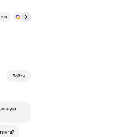
o.ru
spravochnick.ru
Войти
альную
тинга?