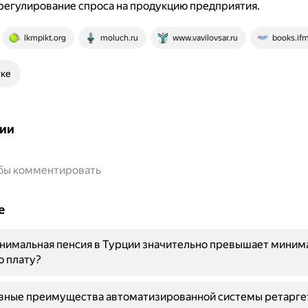
 регулирование спроса на продукцию предприятия.
lkmpikt.org
moluch.ru
www.vavilovsar.ru
books.ifm
ске
ии
обы комментировать
е
нимальная пенсия в Турции значительно превышает миним
ю плату?
овные преимущества автоматизированной системы ретарге