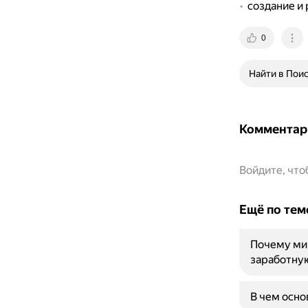
создание и
0
Найти в Пои
Комментар
Войдите, чт
Ещё по тем
Почему ми
заработну
В чем осн