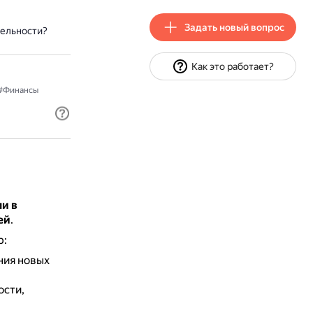
Задать новый вопрос
тельности?
Как это работает?
#Финансы
и в
ей
.
р:
ния новых
ости,