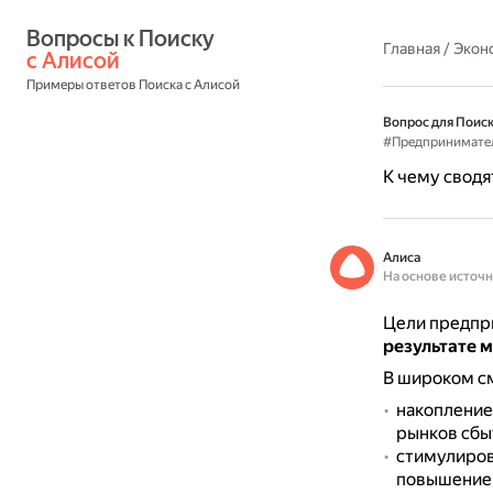
Вопросы к Поиску 
Главная
/
Экон
с Алисой
Примеры ответов Поиска с Алисой
Вопрос для Поиск
#Предпринимател
К чему сводя
Алиса
На основе источ
Цели предпр
результате 
В широком см
накопление
рынков сбыт
стимулиров
повышение 