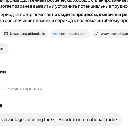
ли производственным bottlenecks.
Хорошо спланированная 
могает заранее выявить и устранить потенциальные трудно
период ramp-up помогает
отладить процессы, выявить и р
то обеспечивает плавный переход к полномасштабному про
kawazhang.gitbooks.io
soft-industry.com
www.researchgate
ске
ии
обы комментировать
е
e advantages of using the GTIP code in international trade?