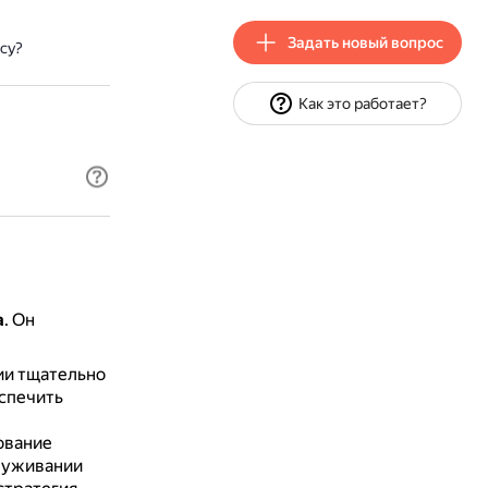
Задать новый вопрос
ncy?
Как это работает?
а
.
Он
ии тщательно
спечить
ование
служивании