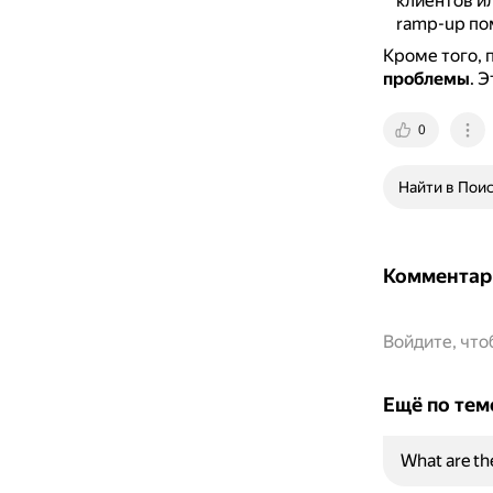
клиентов и
ramp-up по
Кроме того, 
проблемы
.
Э
0
Найти в Пои
Комментар
Войдите, чт
Ещё по тем
What are th