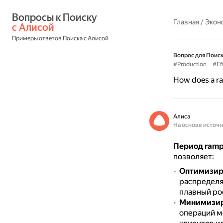
Вопросы к Поиску 
Главная
/
Экон
с Алисой
Примеры ответов Поиска с Алисой
Вопрос для Поиск
#Production
#Ef
How does a ra
Алиса
На основе источ
Период ramp
позволяет:
Оптимизир
распределя
плавный ро
Минимизиро
операций м