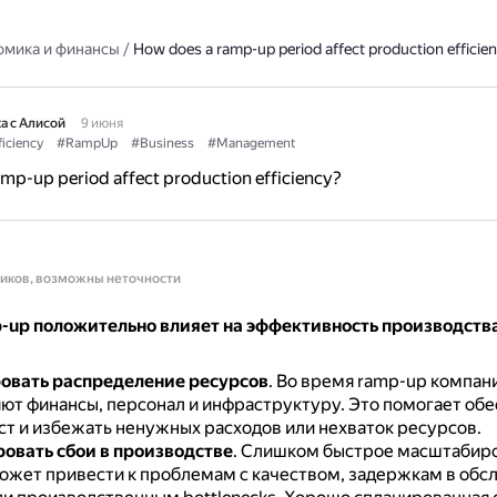
омика и финансы
/
How does a ramp-up period affect production efficie
а с Алисой
9 июня
ficiency
#RampUp
#Business
#Management
mp-up period affect production efficiency?
ников, возможны неточности
-up положительно влияет на эффективность производств
овать распределение ресурсов
.
Во время ramp-up компан
ют финансы, персонал и инфраструктуру.
Это помогает обе
ст и избежать ненужных расходов или нехваток ресурсов.
вать сбои в производстве
.
Слишком быстрое масштабир
ожет привести к проблемам с качеством, задержкам в об