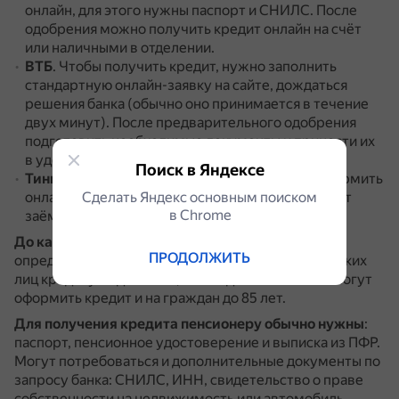
онлайн, для этого нужны паспорт и СНИЛС.
После
одобрения можно получить кредит онлайн на счёт
или наличными в отделении.
ВТБ
.
Чтобы получить кредит, нужно заполнить
стандартную онлайн-заявку на сайте, дождаться
решения банка (обычно оно принимается в течение
двух минут).
После предварительного одобрения
подготовить необходимые документы и принести их
в удобное отделение банка.
Поиск в Яндексе
Тинькофф Банк
.
Кредит наличными можно оформить
Сделать Яндекс основным поиском
онлайн, для этого нужен только паспорт.
Возраст
в Сhrome
заёмщика должен составлять от 18 до 70 лет.
До какого возраста дают кредит пенсионерам
,
ПРОДОЛЖИТЬ
определяет конкретный банк.
В среднем физических
лиц кредитуют до 75 лет, но в отдельных банках могут
оформить кредит и на граждан до 85 лет.
Для получения кредита пенсионеру обычно нужны
:
паспорт, пенсионное удостоверение и выписка из ПФР.
Могут потребоваться и дополнительные документы по
запросу банка: СНИЛС, ИНН, свидетельство о праве
собственности на недвижимость или автомобиль.