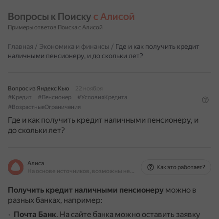
Вопросы к Поиску 
с Алисой
Примеры ответов Поиска с Алисой
Главная
/
Экономика и финансы
/
Где и как получить кредит
наличными пенсионеру, и до скольки лет?
Вопрос из Яндекс Кью
22 ноября
#Кредит
#Пенсионер
#УсловияКредита
#ВозрастныеОграничения
Где и как получить кредит наличными пенсионеру, и
до скольки лет?
Алиса
Как это работает?
На основе источников, возможны неточности
Получить кредит наличными пенсионеру
можно в
разных банках, например:
Почта Банк
.
На сайте банка можно оставить заявку