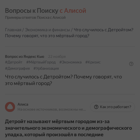
Вопросы к Поиску 
с Алисой
Примеры ответов Поиска с Алисой
Главная
/
Экономика и финансы
/
Что случилось с Детройтом?
Почему говорят, что это мёртвый город?
Вопрос из Яндекс Кью
22 ноября
#Детройт
#МёртвыйГород
#Экономика
#Кризис
#Демография
#Урбанизация
Что случилось с Детройтом? Почему говорят, что
это мёртвый город?
Алиса
Как это работает?
На основе источников, возможны неточности
Детройт называют мёртвым городом из-за
значительного экономического и демографического
упадка, который произошёл в последние