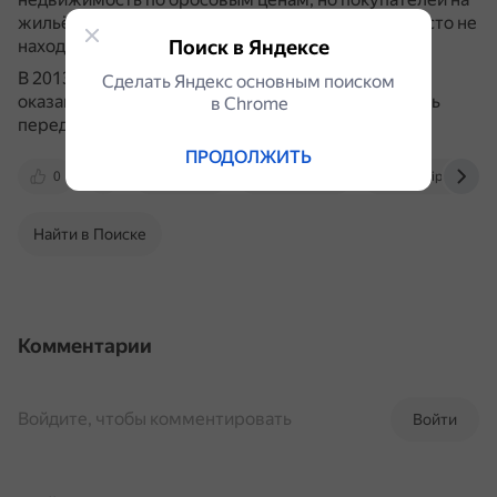
жильё и офисы в депрессивном городе часто просто не
Поиск в Яндексе
находилось.
В 2013 году Детройт объявил о банкротстве,
Сделать Яндекс основным поиском
оказавшись неспособным погасить задолженность
в Сhrome
перед кредиторами в размере |$18,5 млрд.
ПРОДОЛЖИТЬ
0
proza.ru
varlamov.ru
ru.wikipedia.org
Найти в Поиске
Комментарии
Войдите, чтобы комментировать
Войти