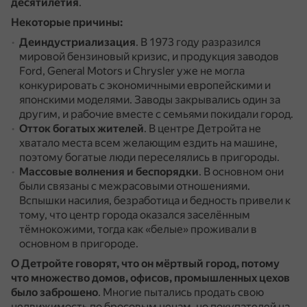
десятилетия
.
Некоторые причины:
Деиндустриализация
.
В 1973 году разразился
мировой бензиновый кризис, и продукция заводов
Ford, General Motors и Chrysler уже не могла
конкурировать с экономичными европейскими и
японскими моделями.
Заводы закрывались один за
другим, и рабочие вместе с семьями покидали город.
Отток богатых жителей
.
В центре Детройта не
хватало места всем желающим ездить на машине,
поэтому богатые люди переселялись в пригороды.
Массовые волнения и беспорядки
.
В основном они
были связаны с межрасовыми отношениями.
Вспышки насилия, безработица и бедность привели к
тому, что центр города оказался заселённым
тёмнокожими, тогда как «белые» проживали в
основном в пригороде.
О Детройте говорят, что он мёртвый город, потому
что множество домов, офисов, промышленных цехов
было заброшено
.
Многие пытались продать свою
недвижимость по бросовым ценам, но покупателей на