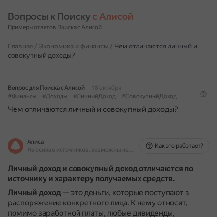
Вопросы к Поиску 
с Алисой
Примеры ответов Поиска с Алисой
Главная
/
Экономика и финансы
/
Чем отличаются личный и
совокупный доходы?
Вопрос для Поиска с Алисой
18 октября
#Финансы
#Доходы
#ЛичныйДоход
#СовокупныйДоход
Чем отличаются личный и совокупный доходы?
Алиса
Как это работает?
На основе источников, возможны неточности
Личный доход и совокупный доход отличаются по
источнику и характеру получаемых средств.
Личный доход
— это деньги, которые поступают в
распоряжение конкретного лица.
К нему относят,
помимо заработной платы, любые дивиденды,