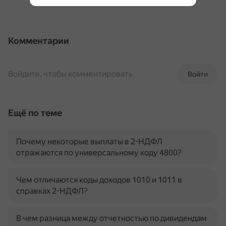
Комментарии
Войдите, чтобы комментировать
Войти
Ещё по теме
Почему некоторые выплаты в 2-НДФЛ
отражаются по универсальному коду 4800?
Чем отличаются коды доходов 1010 и 1011 в
справках 2-НДФЛ?
В чем разница между отчетностью по дивидендам