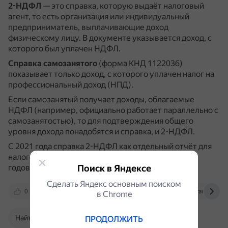
2-НДФЛ
— это справка, которую выдаёт налоговый
агент, то есть организация или индивидуальный
предприниматель, выплачивающие доход
физическому лицу.
В документе указывается доход, с
которого был уплачен НДФЛ.
Справка самозанятого
(форма КНД 1122036)
показывает только доход, с которого уплачен налог на
профессиональный доход (НПД).
Если самозанятый получает доходы, облагаемые
НДФЛ (например, официально работает параллельно с
самозанятостью), то для подтверждения общего
уровня дохода понадобятся и справка, и 2-НДФЛ.
С 2021 года справка 2-НДФЛ как отдельный отчёт для
налоговой была упразднена и включена в состав
годового расчёта 6-НДФЛ.
Поиск в Яндексе
Сделать Яндекс основным поиском
0
spmag.ru
qugo.ru
finance.rambler.ru
в Сhrome
Найти в Поиске
ПРОДОЛЖИТЬ