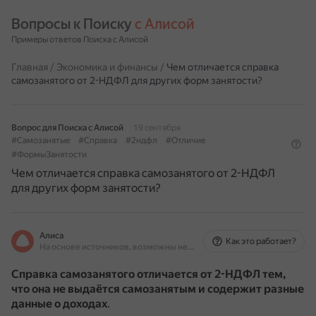
Вопросы к Поиску 
с Алисой
Примеры ответов Поиска с Алисой
Главная
/
Экономика и финансы
/
Чем отличается справка
самозанятого от 2-НДФЛ для других форм занятости?
Вопрос для Поиска с Алисой
19 сентября
#Самозанятые
#Справка
#2ндфл
#Отличие
#ФормыЗанятости
Чем отличается справка самозанятого от 2-НДФЛ
для других форм занятости?
Алиса
Как это работает?
На основе источников, возможны неточности
Справка самозанятого отличается от 2-НДФЛ тем,
что она не выдаётся самозанятым и содержит разные
данные о доходах
.