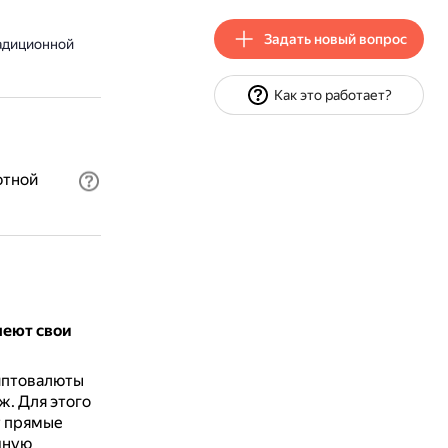
Задать новый вопрос
радиционной
Как это работает?
ютной
меют свои
иптовалюты
рж.
Для этого
т прямые
чную