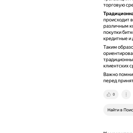
торговую сре
Традиционна
происходит в
различным к
покупки битк
кредитные и 
Таким образ
ориентирован
традиционны
клиентских с
Важно помнит
перед приня
0
Найти в Пои