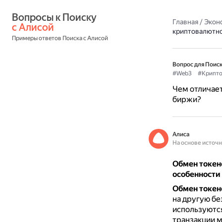
Вопросы к Поиску 
Главная
/
Экон
с Алисой
криптовалютн
Примеры ответов Поиска с Алисой
Вопрос для Поиск
#Web3
#Крипто
Чем отличает
биржи?
Алиса
На основе источ
Обмен токен
особенности 
Обмен токен
на другую бе
используются
транзакции 