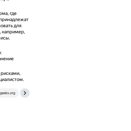
ма, где
 принадлежат
овать для
, например,
висы.
к
анение
 рисками,
циалистом.
geeks.org
learn.bybit.global
www.binance.com
learn.bybi