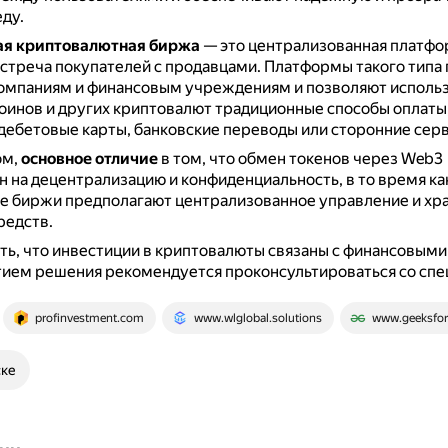
ду.
я криптовалютная биржа
— это централизованная платфор
стреча покупателей с продавцами.
Платформы такого типа
омпаниям и финансовым учреждениям и позволяют использ
оинов и других криптовалют традиционные способы оплаты
дебетовые карты, банковские переводы или сторонние сер
ом,
основное отличие
в том, что обмен токенов через Web3
 на децентрализацию и конфиденциальность, в то время ка
е биржи предполагают централизованное управление и хр
редств.
ь, что инвестиции в криптовалюты связаны с финансовыми
тием решения рекомендуется проконсультироваться со спе
profinvestment.com
www.wlglobal.solutions
www.geeksfor
ске