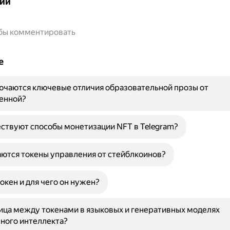
ии
обы комментировать
е
ючаются ключевые отличия образовательной прозы от
енной?
ствуют способы монетизации NFT в Telegram?
ются токены управления от стейблкоинов?
токен и для чего он нужен?
ица между токенами в языковых и генеративных моделях
ного интеллекта?