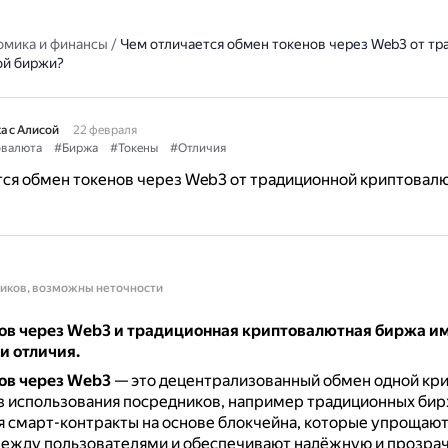
омика и финансы
/
Чем отличается обмен токенов через Web3 от т
ой биржи?
а с Алисой
22 февраля
валюта
#Биржа
#Токены
#Отличия
ся обмен токенов через Web3 от традиционной криптовал
ников, возможны неточности
ов через Web3 и традиционная криптовалютная биржа и
и отличия.
ов через Web3
— это децентрализованный обмен одной кр
з использования посредников, например традиционных би
 смарт-контракты на основе блокчейна, которые упрощаю
между пользователями и обеспечивают надёжную и прозра