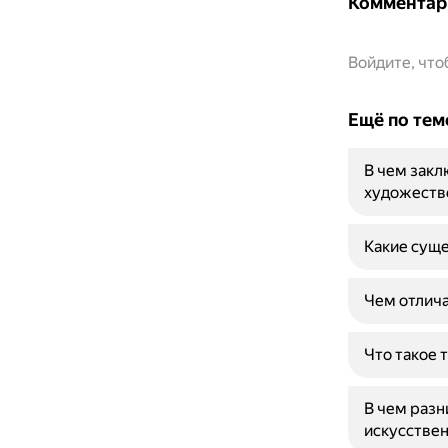
Комментар
Войдите, чт
Ещё по тем
В чем закл
художеств
Какие суще
Чем отлича
Что такое 
В чем разн
искусствен