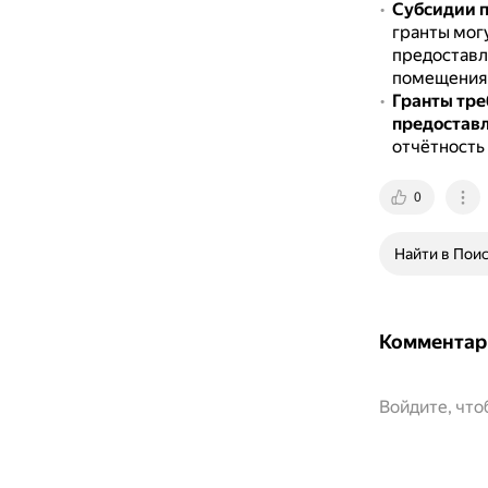
Субсидии п
гранты могу
предоставл
помещениям
Гранты тре
предоставл
отчётность 
0
Найти в Пои
Комментар
Войдите, чт