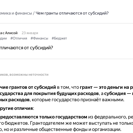
омика и финансы
/
Чем гранты отличаются от субсидий?
а с Алисой
23 января
идии
#Отличия
#Финансы
#Бюджет
тличаются от субсидий?
ников, возможны неточности
чие грантов от субсидий
в том, что
грант — это деньги на 
осударства для покрытия будущих расходов
, а
субсидия —
ных расходов
, которые государство признаёт важными.
ругие отличия
:
редоставляются только государством
из федерального, р
го бюджетов.
Грантодателем же может выступать не тольк
о, но и различные общественные фонды и организации.