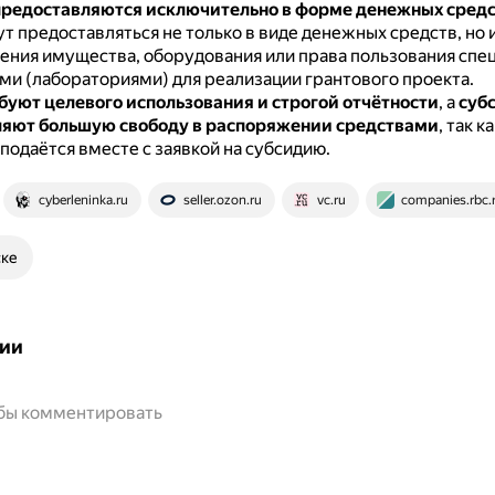
редоставляются исключительно в форме денежных средс
т предоставляться не только в виде денежных средств, но 
ения имущества, оборудования или права пользования сп
и (лабораториями) для реализации грантового проекта.
буют целевого использования и строгой отчётности
, а
суб
яют большую свободу в распоряжении средствами
, так к
подаётся вместе с заявкой на субсидию.
cyberleninka.ru
seller.ozon.ru
vc.ru
companies.rbc.
ске
ии
обы комментировать