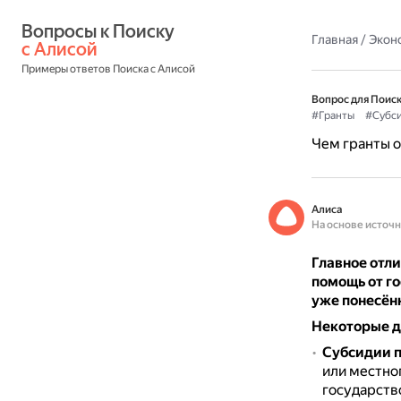
Вопросы к Поиску 
Главная
/
Экон
с Алисой
Примеры ответов Поиска с Алисой
Вопрос для Поиск
#Гранты
#Субс
Чем гранты о
Алиса
На основе источ
Главное отли
помощь от г
уже понесён
Некоторые д
Субсидии п
или местно
государств