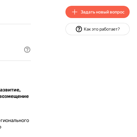
Задать новый вопрос
Как это работает?
развитие,
 возмещение
егионального
о