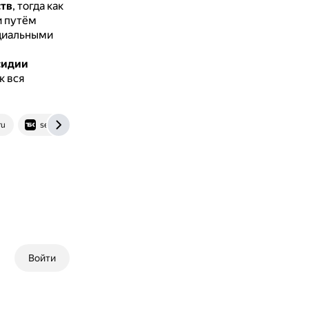
тв
, тогда как
и путём
ециальными
сидии
ак вся
ru
secrets.tbank.ru
www.sravni.ru
www.garant.ru
Войти