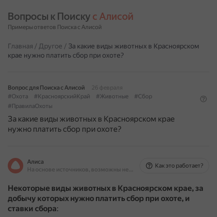
Вопросы к Поиску 
с Алисой
Примеры ответов Поиска с Алисой
Главная
/
Другое
/
За какие виды животных в Красноярском
крае нужно платить сбор при охоте?
Вопрос для Поиска с Алисой
26 февраля
#Охота
#КрасноярскийКрай
#Животные
#Сбор
#ПравилаОхоты
За какие виды животных в Красноярском крае
нужно платить сбор при охоте?
Алиса
Как это работает?
На основе источников, возможны неточности
Некоторые виды животных в Красноярском крае, за
добычу которых нужно платить сбор при охоте, и
ставки сбора
: