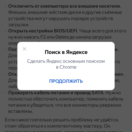
Отключить от компьютера все внешние носители
.
Флешки, внешние жёсткие диски и другие съёмные
устройства могут нарушать порядок устройств
загрузки.
Открыть настройки BIOS/UEFI
.
Чаще всего для этого
нужно нажать F2 или Delete до начала загрузки
операционной системы.
Поставить приоритет загрузки на жёсткий диск
.
Поиск в Яндексе
Для этого нужно найти свой жёсткий диск, куда
Сделать Яндекс основным поиском
установлена операционная система, и выбрать его
в Сhrome
первым.
Отключить функцию «Всегда грузиться с флешки»
.
Для этого нужно либо отключить данную функцию,
ПРОДОЛЖИТЬ
либо поменять приоритет запуска.
Проверить кабель питания и провод SATA
.
Нужно
полностью обесточить компьютер, поменять кабель
питания и убедиться, что все коннекторы уверенно
вставлены.
Если самостоятельно решить проблему не удаётся,
стоит обратиться к компетентному мастеру.
Он