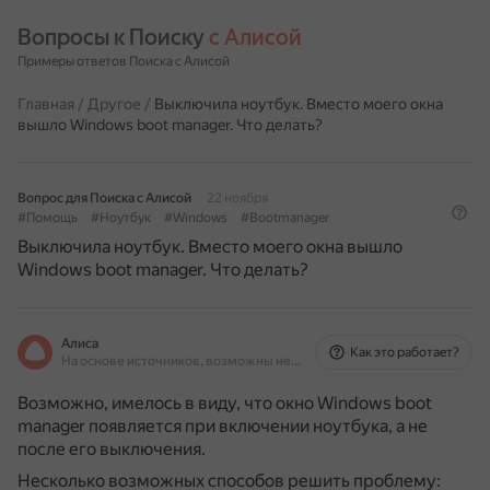
Вопросы к Поиску 
с Алисой
Примеры ответов Поиска с Алисой
Главная
/
Другое
/
Выключила ноутбук. Вместо моего окна
вышло Windows boot manager. Что делать?
Вопрос для Поиска с Алисой
22 ноября
#Помощь
#Ноутбук
#Windows
#Bootmanager
Выключила ноутбук. Вместо моего окна вышло
Windows boot manager. Что делать?
Алиса
Как это работает?
На основе источников, возможны неточности
Возможно, имелось в виду, что окно Windows boot
manager появляется при включении ноутбука, а не
после его выключения.
Несколько возможных способов решить проблему: