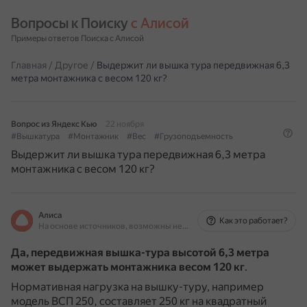
Вопросы к Поиску 
с Алисой
Примеры ответов Поиска с Алисой
Главная
/
Другое
/
Выдержит ли вышка тура передвижная 6,3
метра монтажника с весом 120 кг?
Вопрос из Яндекс Кью
22 ноября
#Вышкатура
#Монтажник
#Вес
#Грузоподъемность
Выдержит ли вышка тура передвижная 6,3 метра
монтажника с весом 120 кг?
Алиса
Как это работает?
На основе источников, возможны неточности
Да, передвижная вышка-тура высотой 6,3 метра
может выдержать монтажника весом 120 кг
.
Нормативная нагрузка на вышку-туру, например
модель ВСП 250, составляет 250 кг на квадратный