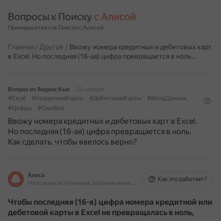
Вопросы к Поиску 
с Алисой
Примеры ответов Поиска с Алисой
Главная
/
Другое
/
Ввожу номера кредитных и дебетовых карт
в Excel. Но последняя (16-ая) цифра превращается в ноль…
Вопрос из Яндекс Кью
22 ноября
#Excel
#КредитныеКарты
#ДебетовыеКарты
#ВводДанных
#Цифры
#Ошибка
Ввожу номера кредитных и дебетовых карт в Excel.
Но последняя (16-ая) цифра превращается в ноль.
Как сделать, чтобы ввелось верно?
Алиса
Как это работает?
На основе источников, возможны неточности
Чтобы последняя (16-я) цифра номера кредитной или
дебетовой карты в Excel не превращалась в ноль,