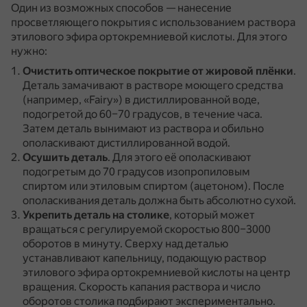
Один из возможных способов — нанесение
просветляющего покрытия с использованием раствора
этилового эфира ортокремниевой кислоты.
Для этого
нужно:
Очистить оптическое покрытие от жировой плёнки
.
Деталь замачивают в растворе моющего средства
(например, «Fairy») в дистиллированной воде,
подогретой до 60–70 градусов, в течение часа.
Затем деталь вынимают из раствора и обильно
ополаскивают дистиллированной водой.
Осушить деталь
.
Для этого её ополаскивают
подогретым до 70 градусов изопропиловым
спиртом или этиловым спиртом (ацетоном).
После
ополаскивания деталь должна быть абсолютно сухой.
Укрепить деталь на столике
, который может
вращаться с регулируемой скоростью 800–3000
оборотов в минуту.
Сверху над деталью
устанавливают капельницу, подающую раствор
этилового эфира ортокремниевой кислоты на центр
вращения.
Скорость капания раствора и число
оборотов столика подбирают экспериментально.