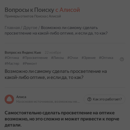
Вопросы к Поиску 
с Алисой
Примеры ответов Поиска с Алисой
Главная
/
Другое
/
Возможно ли самому сделать
просветление на какой-либо оптике, и если да, то как?
Вопрос из Яндекс Кью
22 ноября
#Оптика
#Просветление
#Линзы
#Очки
#Зрение
#Оптика
#Мастер
#Ремонт
Возможно ли самому сделать просветление на
какой-либо оптике, и если да, то как?
Алиса
Как это работает?
На основе источников, возможны неточности
Самостоятельно сделать просветление на оптике
возможно, но это сложно и может привести к порче
детали
.